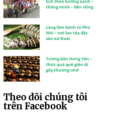
lịch theo hướng xanh –
thông minh – bền vững
Làng làm bánh tẻ Phú
Nhi – nơi lan tỏa đặc
sản xứ Đoài
Tương bần Hưng Yên –
thức quà quê giản dị
gây thương nhớ
Theo dõi chúng tôi
trên Facebook