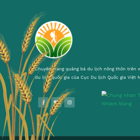
Chuyên trang quảng bá du lịch nông thôn trên 
du lịch quốc gia của Cục Du lịch Quốc gia Việt