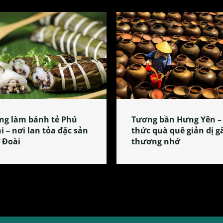
ng làm bánh tẻ Phú
Tương bần Hưng Yên –
i – nơi lan tỏa đặc sản
thức quà quê giản dị g
 Đoài
thương nhớ