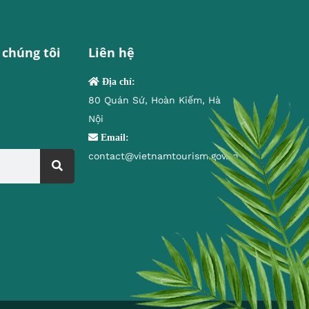
 chúng tôi
Liên hệ
Địa chỉ:
80 Quán Sứ, Hoàn Kiếm, Hà
Nội
Email:
contact@vietnamtourism.gov.vn