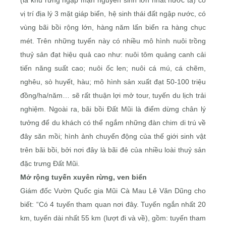
vị trí địa lý 3 mặt giáp biển, hệ sinh thái đất ngập nước, có
vùng bãi bồi rộng lớn, hàng năm lấn biển ra hàng chục
mét. Trên những tuyến này có nhiều mô hình nuôi trồng
thuỷ sản đạt hiệu quả cao như: nuôi tôm quảng canh cải
tiến năng suất cao; nuôi ốc len; nuôi cá mú, cá chẽm,
nghêu, sò huyết, hàu; mô hình sản xuất đạt 50-100 triệu
đồng/ha/năm… sẽ rất thuận lợi mở tour, tuyến du lịch trải
nghiệm. Ngoài ra, bãi bồi Ðất Mũi là điểm dừng chân lý
tưởng để du khách có thể ngắm những đàn chim di trú về
đây săn mồi; hình ảnh chuyển động của thế giới sinh vật
trên bãi bồi, bởi nơi đây là bãi đẻ của nhiều loài thuỷ sản
đặc trưng Ðất Mũi.
Mở rộng tuyến xuyên rừng, ven biển
Giám đốc Vườn Quốc gia Mũi Cà Mau Lê Văn Dũng cho
biết: “Có 4 tuyến tham quan nơi đây. Tuyến ngắn nhất 20
km, tuyến dài nhất 55 km (lượt đi và về), gồm: tuyến tham