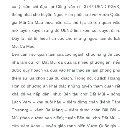
có ý kiến chỉ đạo tại Công văn số 3747-UBND-KGVX,
thống nhất cho huyện Ngọc Hiển phối hợp với Vườn Quốc
gia Mũi Cà Mau thực hiện các thủ tục có liên quan việc
mở tuyến xuyên rừng để UBND tỉnh xem xét quyết định.
Ðây là một tín hiệu tích cực cho những người làm du lịch
Mũi Cà Mau.
Bên cạnh sự quan tâm của các ngành chức năng thì các
nhà làm du lịch Ðất Mũi đã đưa ra nhiều phương án, nếu
được quy hoạch và đưa vào khai thác sẽ làm phong phú
thêm sự lựa chọn của du khách. Trong đó, du lịch Hoàng
Hôn có phương án khai thác những tuyến tham quan rất
khả thi và hấp dẫn, như: Bến tàu chợ Ðất Mũi – sông
Lạch Vàm – khu nuôi hàu – điểm dừng chân (kênh Tám
Thương) – kênh Ba Màng – điểm dừng chân Bãi Bồi –
Mũi (theo đường ven biển); tuyến Bến tàu chợ Ðất Mũi –
cửa Vàm Xoáy – tuyến giáp ranh biển Vườn Quốc gia –