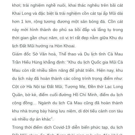
khơi; trải nghiệm nghề nuôi, khai thác nghêu trên bãi cát
Khai Long và đặc biệt là trải nghiệm cồn cát tại ấp Mũi dài
hơn 1 km, rộng tương đương một sân bóng đá. Cồn cát
này mới hình thành do phù sa bồi đắp và lắng tụ trong
thời gian gần chục năm, có vị trí rất đẹp nằm giữa Khu du
lịch Ðất Mũi hướng ra Hòn Khoai.
Giám đốc Sở Văn hoá, Thể thao và Du lịch tỉnh Cà Mau
Trần Hiếu Hùng khẳng định: “Khu du lịch Quốc gia Mũi Cà
Mau còn rất nhiều tiềm năng để phát triển. Hiện nay, khu
du lịch này đã hoàn thành các công trình trọng điểm như:
Cột cờ Hà Nội tại Ðất Mũi, Tượng Mẹ, Ðền thờ Lạc Long
Quân, bờ kè, điểm cuối đường Hồ Chí Minh, điểm du lịch
cộng đồng… Ngành du lịch Cà Mau cũng đã hoàn thành
khu nhà trưng bày hàng lưu niệm, di dời tiểu cảnh con tàu
và nhiều dự án khác”.
Trong thời điểm dịch Covid-19 diễn biến phức tạp, du lịch