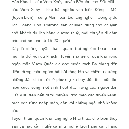
Hòn Khoai – cửa Vàm Xoáy; tuyến Bến tàu chợ Ðất Mũi –
cửa Vàm Xoáy – khu bãi nghêu ven biển Ðông – Mũi
(tuyến biển) – sông Mũi – bến tàu làng nghề – Công ty du
lịch Hoàng Hôn. Phương tiện chuyên dụng cho chuyên
chở khách du lịch bằng đường thuỷ, mỗi chuyến đi đảm
bảo chở an toàn từ 15-20 người.
Ðây là những tuyến tham quan, trải nghiệm hoàn toàn
mới, lạ đối với du khách. Tuyến này sẽ đi qua khu rừng
ngập mặn Vườn Quốc gia dọc tuyến rạch Ba Màng đến
điểm dừng chân ngắm bãi bồi rộng lớn và chiêm ngưỡng
những đàn chim trời từ phương xa bay đến tìm mồi; tìm
hiểu cuộc sống, nét sinh hoạt đặc trưng của người dân
Ðất Mũi “trên bến dưới thuyền” dọc theo các tuyến kênh,
rạch ven rừng ngập mặn, gắn với những ngôi nhà không
cửa.
Tuyến tham quan khu làng nghề khai thác, chế biến thuỷ
sản và hậu cần nghề cá như: nghề lưới hàng cạn, hàng