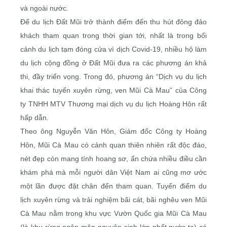
và ngoài nước.
Ðể du lịch Ðất Mũi trở thành điểm đến thu hút đông đảo
khách tham quan trong thời gian tới, nhất là trong bối
cảnh du lịch tạm đóng cửa vì dịch Covid-19, nhiều hộ làm
du lịch cộng đồng ở Ðất Mũi đưa ra các phương án khả
thi, đầy triển vọng. Trong đó, phương án “Dịch vụ du lịch
khai thác tuyến xuyên rừng, ven Mũi Cà Mau” của Công
ty TNHH MTV Thương mại dịch vụ du lịch Hoàng Hôn rất
hấp dẫn.
Theo ông Nguyễn Văn Hôn, Giám đốc Công ty Hoàng
Hôn, Mũi Cà Mau có cảnh quan thiên nhiên rất độc đáo,
nét đẹp còn mang tính hoang sơ, ẩn chứa nhiều điều cần
khám phá mà mỗi người dân Việt Nam ai cũng mơ ước
một lần được đặt chân đến tham quan. Tuyến điểm du
lịch xuyên rừng và trải nghiệm bãi cát, bãi nghêu ven Mũi
Cà Mau nằm trong khu vực Vườn Quốc gia Mũi Cà Mau
(là khu rừng ngập mặn nguyên sinh lớn nhất nước ta) có