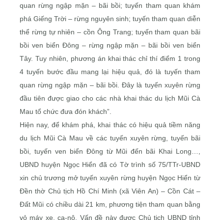
quan rừng ngập mặn – bãi bồi; tuyến tham quan khám
phá Giếng Trời – rừng nguyên sinh; tuyến tham quan diễn
thể rừng tự nhiên – cồn Ông Trang; tuyến tham quan bãi
bồi ven biển Ðông – rừng ngập mặn – bãi bồi ven biển
Tây. Tuy nhiên, phương án khai thác chỉ thí điểm 1 trong
4 tuyến bước đầu mang lại hiệu quả, đó là tuyến tham
quan rừng ngập mặn – bãi bồi. Ðây là tuyến xuyên rừng
đầu tiên được giao cho các nhà khai thác du lịch Mũi Cà
Mau tổ chức đưa đón khách”.
Hiện nay, để khám phá, khai thác có hiệu quả tiềm năng
du lịch Mũi Cà Mau về các tuyến xuyên rừng, tuyến bãi
bồi, tuyến ven biển Ðông từ Mũi đến bãi Khai Long…,
UBND huyện Ngọc Hiển đã có Tờ trình số 75/TTr-UBND
xin chủ trương mở tuyến xuyên rừng huyện Ngọc Hiển từ
Ðền thờ Chủ tịch Hồ Chí Minh (xã Viên An) – Cồn Cát –
Ðất Mũi có chiều dài 21 km, phương tiện tham quan bằng
vỏ máy xe, ca-nô. Vấn đề này được Chủ tịch UBND tỉnh