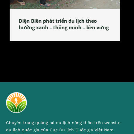
Làng làm bánh tẻ Phú Nhi – nơi lan
tỏa đặc sản xứ Đoài
Chuyên trang quảng bá du lịch nông thôn trên website
du lịch quốc gia của Cục Du lịch Quốc gia Việt Nam