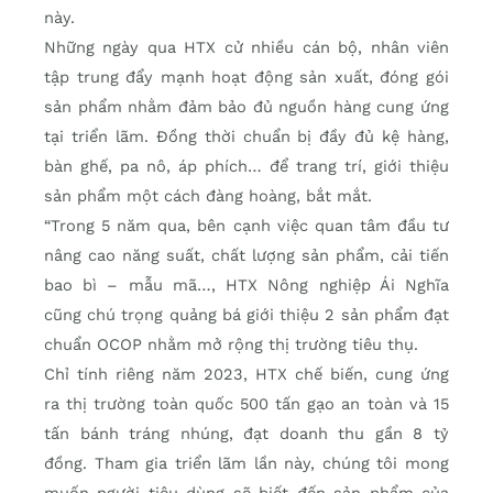
này.
Những ngày qua HTX cử nhiều cán bộ, nhân viên
tập trung đẩy mạnh hoạt động sản xuất, đóng gói
sản phẩm nhằm đảm bảo đủ nguồn hàng cung ứng
tại triển lãm. Đồng thời chuẩn bị đầy đủ kệ hàng,
bàn ghế, pa nô, áp phích… để trang trí, giới thiệu
sản phẩm một cách đàng hoàng, bắt mắt.
“Trong 5 năm qua, bên cạnh việc quan tâm đầu tư
nâng cao năng suất, chất lượng sản phẩm, cải tiến
bao bì – mẫu mã…, HTX Nông nghiệp Ái Nghĩa
cũng chú trọng quảng bá giới thiệu 2 sản phẩm đạt
chuẩn OCOP nhằm mở rộng thị trường tiêu thụ.
Chỉ tính riêng năm 2023, HTX chế biến, cung ứng
ra thị trường toàn quốc 500 tấn gạo an toàn và 15
tấn bánh tráng nhúng, đạt doanh thu gần 8 tỷ
đồng. Tham gia triển lãm lần này, chúng tôi mong
muốn người tiêu dùng sẽ biết đến sản phẩm của