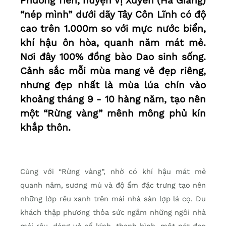
Phương Tiến, huyện Vị Xuyên (Hà Giang)
“nép mình” dưới dãy Tây Côn Lĩnh có độ
cao trên 1.000m so với mực nước biển,
khí hậu ôn hòa, quanh năm mát mẻ.
Nơi đây 100% đồng bào Dao sinh sống.
Cảnh sắc mỗi mùa mang vẻ đẹp riêng,
nhưng đẹp nhất là mùa lúa chín vào
khoảng tháng 9 - 10 hàng năm, tạo nên
một “Rừng vàng” mênh mông phủ kín
khắp thôn.
Cùng với “Rừng vàng”, nhờ có khí hậu mát mẻ
quanh năm, sương mù và độ ẩm đặc trưng tạo nên
những lớp rêu xanh trên mái nhà sàn lợp lá cọ. Du
khách thập phương thỏa sức ngắm những ngôi nhà