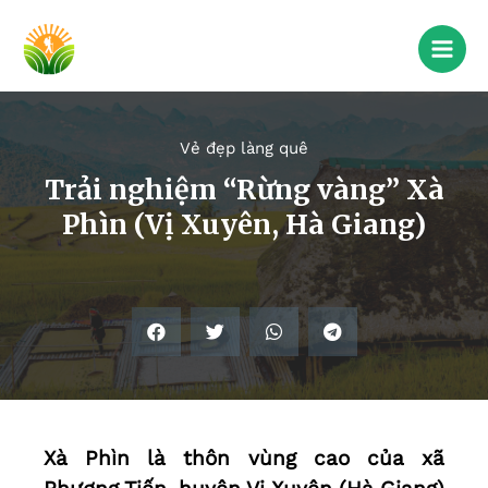
Vẻ đẹp làng quê
Trải nghiệm “Rừng vàng” Xà
Phìn (Vị Xuyên, Hà Giang)
Xà Phìn là thôn vùng cao của xã