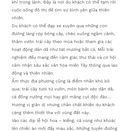
khí trong lành. Đây là nơi du khách có thể tạm rời
cuộc sống đô thị để tìm sự bình yên giữa thiên
nhiên.
Du khách có thể đạp xe xuyên qua những con
đường làng rợp bóng cây, chèo xuồng ngắm cảnh,
thăm vườn trái cây theo mùa hoặc tham gia các
hoạt động dân dã như tát mương bắt cá. Mỗi trải
nghiệm đều mang đến cảm giác thư thái và cơ hội
cảm nhận sâu sắc văn hóa miền Tây thông qua lao
động và thiên nhiên.
Ẩm thực địa phương cũng là điểm nhấn khó bỏ
qua: trái cây tươi từ vườn, món bánh xèo dân dã,
cá đồng nướng mọi hay gỏi măng cụt độc đáo…
Hương vị giản dị nhưng chân chất khiến du khách
càng thêm thiết tha với vùng đất này.
Vào các dịp lễ hội hoa – kiểng, cả vùng như khoác
lên chiếc áo mới đầy màu sắc. Những tuyến đường