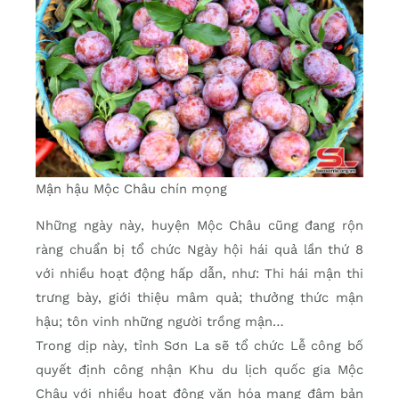
Mận hậu Mộc Châu chín mọng
Những ngày này, huyện Mộc Châu cũng đang rộn
ràng chuẩn bị tổ chức Ngày hội hái quả lần thứ 8
với nhiều hoạt động hấp dẫn, như: Thi hái mận thi
trưng bày, giới thiệu mâm quả; thưởng thức mận
hậu; tôn vinh những người trồng mận…
Trong dịp này, tỉnh Sơn La sẽ tổ chức Lễ công bố
quyết định công nhận Khu du lịch quốc gia Mộc
Châu với nhiều hoạt động văn hóa mang đậm bản