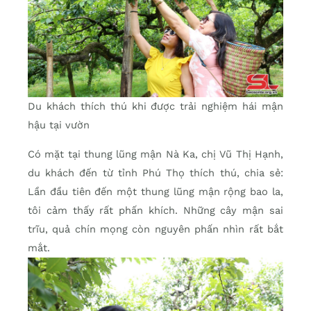
Du khách thích thú khi được trải nghiệm hái mận
hậu tại vườn
Có mặt tại thung lũng mận Nà Ka, chị Vũ Thị Hạnh,
du khách đến từ tỉnh Phú Thọ thích thú, chia sẻ:
Lần đầu tiên đến một thung lũng mận rộng bao la,
tôi cảm thấy rất phấn khích. Những cây mận sai
trĩu, quả chín mọng còn nguyên phấn nhìn rất bắt
mắt.