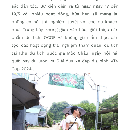
sắc dân tộc. Sự kiện diễn ra từ ngày ngày 17 đến
19/5 với nhiều hoạt động, hứa hẹn sẽ mang lại
những cơ hội trải nghiệm tuyệt vời cho du khách,
như: Trưng bày không gian văn hóa, giới thiệu sản
phẩm du lịch, OCOP và không gian ẩm thực dân
tộc; các hoạt động trải nghiệm tham quan, du lịch
tại Khu du lịch quốc gia Mộc Châu; ngày hội hái
quả; bay dù lượn và Giải đua xe đạp địa hình VTV
Cup 2024…