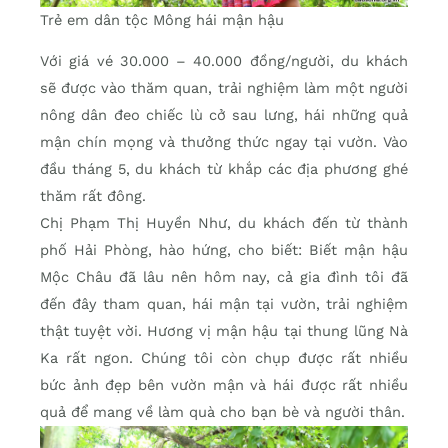
Trẻ em dân tộc Mông hái mận hậu
Với giá vé 30.000 – 40.000 đồng/người, du khách
sẽ được vào thăm quan, trải nghiệm làm một người
nông dân đeo chiếc lù cở sau lưng, hái những quả
mận chín mọng và thưởng thức ngay tại vườn. Vào
đầu tháng 5, du khách từ khắp các địa phương ghé
thăm rất đông.
Chị Phạm Thị Huyền Như, du khách đến từ thành
phố Hải Phòng, hào hứng, cho biết: Biết mận hậu
Mộc Châu đã lâu nên hôm nay, cả gia đình tôi đã
đến đây tham quan, hái mận tại vườn, trải nghiệm
thật tuyệt vời. Hương vị mận hậu tại thung lũng Nà
Ka rất ngon. Chúng tôi còn chụp được rất nhiều
bức ảnh đẹp bên vườn mận và hái được rất nhiều
quả để mang về làm quà cho bạn bè và người thân.