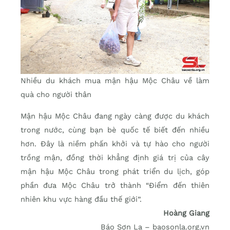
Nhiều du khách mua mận hậu Mộc Châu về làm
quà cho người thân
Mận hậu Mộc Châu đang ngày càng được du khách
trong nước, cùng bạn bè quốc tế biết đến nhiều
hơn. Đây là niềm phấn khởi và tự hào cho người
trồng mận, đồng thời khẳng định giá trị của cây
mận hậu Mộc Châu trong phát triển du lịch, góp
phần đưa Mộc Châu trở thành “Điểm đến thiên
nhiên khu vực hàng đầu thế giới”.
Hoàng Giang
Báo Sơn La – baosonla.org.vn