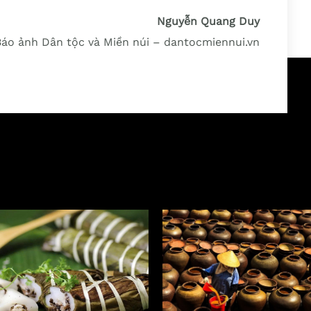
Nguyễn Quang Duy
Báo ảnh Dân tộc và Miền núi – dantocmiennui.vn