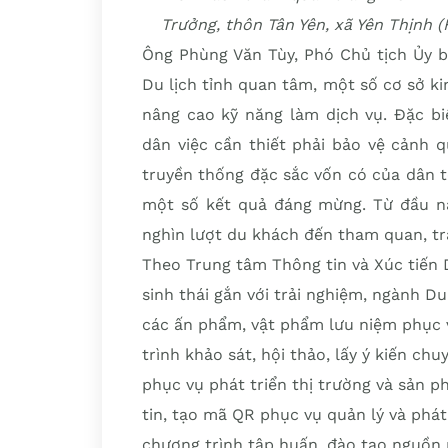
Trưởng, thôn Tân Yên, xã Yên Thịnh
Ông Phùng Văn Tùy, Phó Chủ tịch Ủy b
Du lịch tỉnh quan tâm, một số cơ sở k
nâng cao kỹ năng làm dịch vụ. Đặc bi
dân việc cần thiết phải bảo vệ cảnh q
truyền thống đặc sắc vốn có của dân tộ
một số kết quả đáng mừng. Từ đầu n
nghìn lượt du khách đến tham quan, t
Theo Trung tâm Thông tin và Xúc tiến D
sinh thái gắn với trải nghiệm, ngành D
các ấn phẩm, vật phẩm lưu niệm phục v
trình khảo sát, hội thảo, lấy ý kiến chu
phục vụ phát triển thị trường và sản 
tin, tạo mã QR phục vụ quản lý và phát
chương trình tập huấn, đào tạo nguồn 