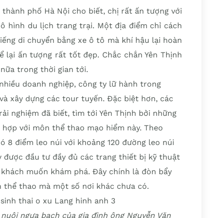
thành phố Hà Nội cho biết, chị rất ấn tượng với
 hình du lịch trang trại. Một địa điểm chỉ cách
ếng di chuyển bằng xe ô tô mà khí hậu lại hoàn
ể lại ấn tượng rất tốt đẹp. Chắc chắn Yên Thịnh
ữa trong thời gian tới.
 nhiều doanh nghiệp, công ty lữ hành trong
và xây dựng các tour tuyến. Đặc biệt hơn, các
rải nghiệm đã biết, tìm tới Yên Thịnh bởi những
h hợp với môn thể thao mạo hiểm này. Theo
ó 8 điểm leo núi với khoảng 120 đường leo núi
 được đầu tư đầy đủ các trang thiết bị kỹ thuật
u khách muốn khám phá. Đây chính là đòn bẩy
ch thể thao mà một số nơi khác chưa có.
nuôi ngựa bạch của gia đình ông Nguyễn Văn