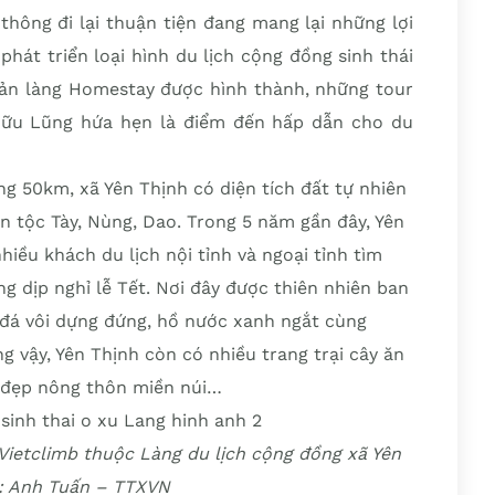
thông đi lại thuận tiện đang mang lại những lợi
hát triển loại hình du lịch cộng đồng sinh thái
 bản làng Homestay được hình thành, những tour
 Hữu Lũng hứa hẹn là điểm đến hấp dẫn cho du
g 50km, xã Yên Thịnh có diện tích đất tự nhiên
ân tộc Tày, Nùng, Dao. Trong 5 năm gần đây, Yên
hiều khách du lịch nội tỉnh và ngoại tỉnh tìm
 dịp nghỉ lễ Tết. Nơi đây được thiên nhiên ban
 đá vôi dựng đứng, hồ nước xanh ngắt cùng
 vậy, Yên Thịnh còn có nhiều trang trại cây ăn
ẻ đẹp nông thôn miền núi…
Vietclimb thuộc Làng du lịch cộng đồng xã Yên
: Anh Tuấn – TTXVN