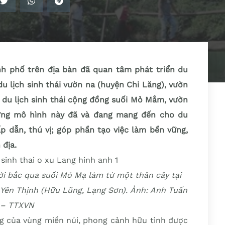
nh phố trên địa bàn đã quan tâm phát triển du
 du lịch sinh thái vườn na (huyện Chi Lăng), vườn
, du lịch sinh thái cộng đồng suối Mỏ Mắm, vườn
ững mô hình này đã và đang mang đến cho du
p dẫn, thú vị; góp phần tạo việc làm bền vững,
địa.
ời bắc qua suối Mỏ Mạ làm từ một thân cây tại
 Yên Thịnh (Hữu Lũng, Lạng Sơn). Ảnh: Anh Tuấn
– TTXVN
g của vùng miền núi, phong cảnh hữu tình được