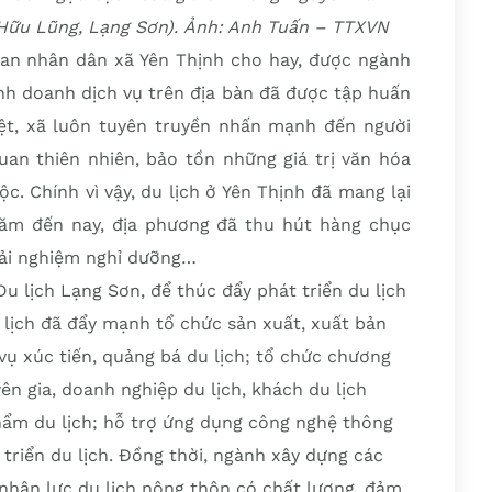
 (Hữu Lũng, Lạng Sơn). Ảnh: Anh Tuấn – TTXVN
an nhân dân xã Yên Thịnh cho hay, được ngành
inh doanh dịch vụ trên địa bàn đã được tập huấn
ệt, xã luôn tuyên truyền nhấn mạnh đến người
uan thiên nhiên, bảo tồn những giá trị văn hóa
c. Chính vì vậy, du lịch ở Yên Thịnh đã mang lại
ăm đến nay, địa phương đã thu hút hàng chục
rải nghiệm nghỉ dưỡng…
u lịch Lạng Sơn, để thúc đẩy phát triển du lịch
u lịch đã đẩy mạnh tổ chức sản xuất, xuất bản
ụ xúc tiến, quảng bá du lịch; tổ chức chương
yên gia, doanh nghiệp du lịch, khách du lịch
phẩm du lịch; hỗ trợ ứng dụng công nghệ thông
 triển du lịch. Đồng thời, ngành xây dựng các
nhân lực du lịch nông thôn có chất lượng, đảm