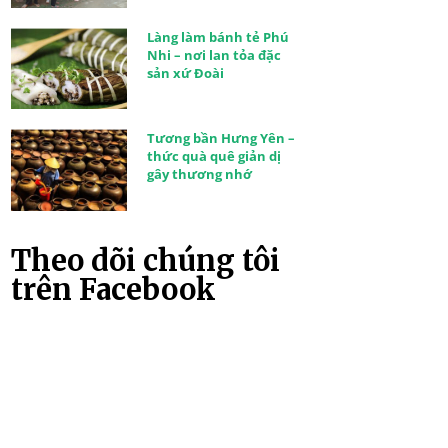
Làng làm bánh tẻ Phú
Nhi – nơi lan tỏa đặc
sản xứ Đoài
Tương bần Hưng Yên –
thức quà quê giản dị
gây thương nhớ
Theo dõi chúng tôi
trên Facebook