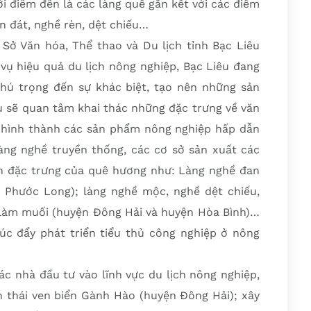
i điểm đến là các làng quê gắn kết với các điểm
n đát, nghề rèn, dệt chiếu…
Sở Văn hóa, Thể thao và Du lịch tỉnh Bạc Liêu
 vụ hiệu quả du lịch nông nghiệp, Bạc Liêu đang
 chú trọng đến sự khác biệt, tạo nên những sản
u sẽ quan tâm khai thác những đặc trưng về văn
 hình thành các sản phẩm nông nghiệp hấp dẫn
làng nghề truyền thống, các cơ sở sản xuất các
 đặc trưng của quê hương như: Làng nghề đan
 Phước Long); làng nghề mộc, nghề dệt chiếu,
làm muối (huyện Đông Hải và huyện Hòa Bình)…
húc đẩy phát triển tiểu thủ công nghiệp ở nông
ác nhà đầu tư vào lĩnh vực du lịch nông nghiệp,
h thái ven biển Gành Hào (huyện Đông Hải); xây