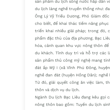
sản phẩm du lịch sông nước hấp dẫn vớ
du lịch làng nghề truyền thống như: đa
Ông Lý Vỹ Triều Dương, Phó Giám đốc 
cho biết, để khai thác tiềm năng phục
triển khai nhiều giải pháp; trong đó,
phẩm đặc thù của địa phương. Bạc Liê
hóa, cảnh quan khu vực nông thôn để
du khách. Tỉnh duy trì và hỗ trợ các 
sản phẩm thủ công mỹ nghệ mang tính
đát ấp Mỹ I (xã Vĩnh Phú Đông, huyện
nghề đan đát (huyện Hồng Dân); nghề 
Từ đó, giải quyết công ăn việc làm, t
thôn và dịch vụ du lịch.
Ngành Du lịch Bạc Liêu đang kêu gọi c
nông thôn bao gồm: Tuyến du lịch sin