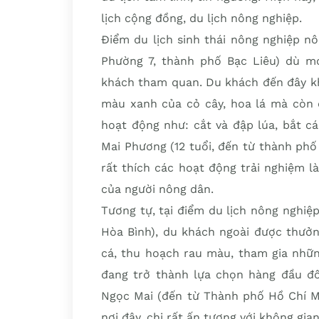
lịch cộng đồng, du lịch nông nghiệp.
Điểm du lịch sinh thái nông nghiệp nô
Phường 7, thành phố Bạc Liêu) dù m
khách tham quan. Du khách đến đây kh
màu xanh của cỏ cây, hoa lá mà còn 
hoạt động như: cắt và đập lúa, bắt c
Mai Phương (12 tuổi, đến từ thành ph
rất thích các hoạt động trải nghiệm 
của người nông dân.
Tương tự, tại điểm du lịch nông nghiệp
Hòa Bình), du khách ngoài được thưở
cá, thu hoạch rau màu, tham gia nhữn
đang trở thành lựa chọn hàng đầu đối
Ngọc Mai (đến từ Thành phố Hồ Chí Mi
nơi đây, chị rất ấn tượng với không gi