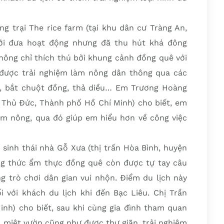
ng trại The rice farm (tại khu dân cư Tràng An,
ới đưa hoạt động nhưng đã thu hút khá đông
ông chỉ thích thú bởi khung cảnh đồng quê với
được trải nghiệm làm nông dân thông qua các
á, bắt chuột đồng, thả diều… Em Trương Hoàng
ố Thủ Đức, Thành phố Hồ Chí Minh) cho biết, em
làm nông, qua đó giúp em hiểu hơn về công việc
 sinh thái nhà Gỗ Xưa (thị trấn Hòa Bình, huyện
ng thức ẩm thực đồng quê còn được tự tay câu
g trò chơi dân gian vui nhộn. Điểm du lịch này
 với khách du lịch khi đến Bạc Liêu. Chị Trần
nh) cho biết, sau khi cùng gia đình tham quan
an miệt vườn cũng như được thư giãn, trải nghiệm