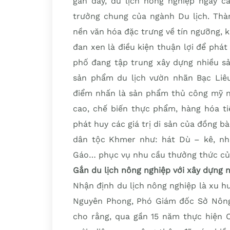
gần đây, du lịch nông nghiệp ngày c
trưởng chung của ngành Du lịch. Thàn
nền văn hóa đặc trưng về tín ngưỡng, 
đan xen là điều kiện thuận lợi để phát
phố đang tập trung xây dựng nhiều s
sản phẩm du lịch vườn nhãn Bạc Liê
điểm nhấn là sản phẩm thủ công mỹ n
cao, chế biến thực phẩm, hàng hóa ti
phát huy các giá trị di sản của đồng b
dân tộc Khmer như: hát Dù – kê, n
Gáo… phục vụ nhu cầu thưởng thức củ
Gắn du lịch nông nghiệp với xây dựng 
Nhận định du lịch nông nghiệp là xu h
Nguyên Phong, Phó Giám đốc Sở Nông 
cho rằng, qua gần 15 năm thực hiện 