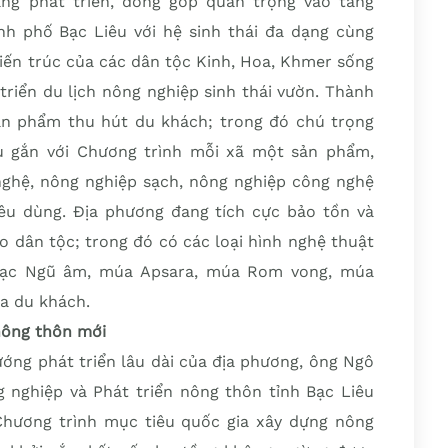
àng phát triển, đóng góp quan trọng vào tăng
h phố Bạc Liêu với hệ sinh thái đa dạng cùng
kiến trúc của các dân tộc Kinh, Hoa, Khmer sống
 triển du lịch nông nghiệp sinh thái vườn. Thành
ản phẩm thu hút du khách; trong đó chú trọng
u gắn với Chương trình mỗi xã một sản phẩm,
ghệ, nông nghiệp sạch, nông nghiệp công nghệ
êu dùng. Địa phương đang tích cực bảo tồn và
ào dân tộc; trong đó có các loại hình nghệ thuật
hạc Ngũ âm, múa Apsara, múa Rom vong, múa
a du khách.
nông thôn mới
ướng phát triển lâu dài của địa phương, ông Ngô
nghiệp và Phát triển nông thôn tỉnh Bạc Liêu
Chương trình mục tiêu quốc gia xây dựng nông