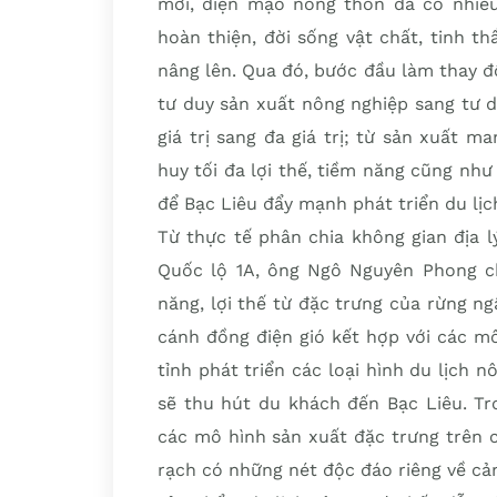
mới, diện mạo nông thôn đã có nhiều
hoàn thiện, đời sống vật chất, tinh 
nâng lên. Qua đó, bước đầu làm thay 
tư duy sản xuất nông nghiệp sang tư d
giá trị sang đa giá trị; từ sản xuất 
huy tối đa lợi thế, tiềm năng cũng như
để Bạc Liêu đẩy mạnh phát triển du lị
Từ thực tế phân chia không gian địa 
Quốc lộ 1A, ông Ngô Nguyên Phong ch
năng, lợi thế từ đặc trưng của rừng n
cánh đồng điện gió kết hợp với các mô
tỉnh phát triển các loại hình du lịch
sẽ thu hút du khách đến Bạc Liêu. Tr
các mô hình sản xuất đặc trưng trên c
rạch có những nét độc đáo riêng về cả