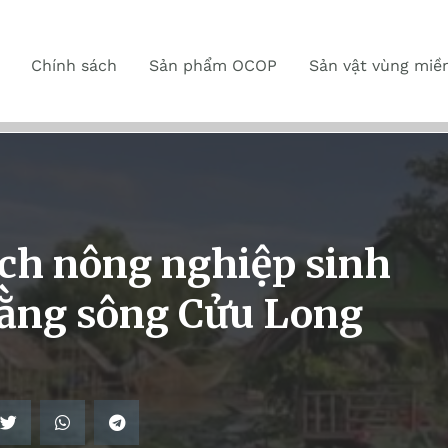
Chính sách
Sản phẩm OCOP
Sản vật vùng miề
ịch nông nghiệp sinh
bằng sông Cửu Long