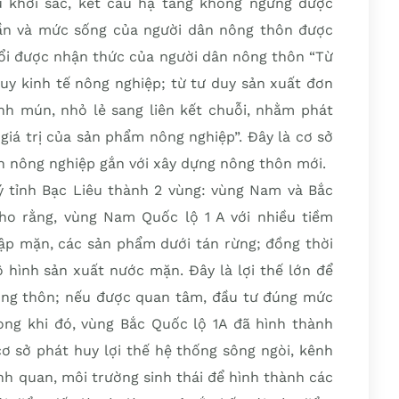
 khởi sắc, kết cấu hạ tầng không ngừng được
thần và mức sống của người dân nông thôn được
đổi được nhận thức của người dân nông thôn “Từ
uy kinh tế nông nghiệp; từ tư duy sản xuất đơn
manh mún, nhỏ lẻ sang liên kết chuỗi, nhằm phát
 giá trị của sản phẩm nông nghiệp”. Đây là cơ sở
ch nông nghiệp gắn với xây dựng nông thôn mới.
lý tỉnh Bạc Liêu thành 2 vùng: vùng Nam và Bắc
o rằng, vùng Nam Quốc lộ 1 A với nhiều tiềm
gập mặn, các sản phẩm dưới tán rừng; đồng thời
 hình sản xuất nước mặn. Đây là lợi thế lớn để
 nông thôn; nếu được quan tâm, đầu tư đúng mức
ong khi đó, vùng Bắc Quốc lộ 1A đã hình thành
ơ sở phát huy lợi thế hệ thống sông ngòi, kênh
nh quan, môi trường sinh thái để hình thành các