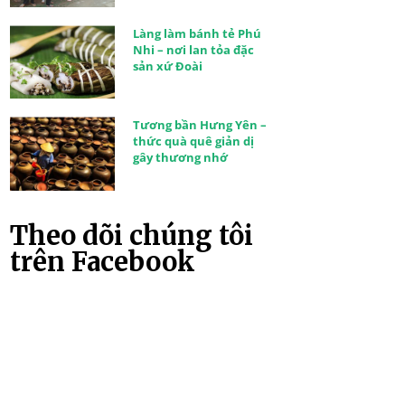
Làng làm bánh tẻ Phú
Nhi – nơi lan tỏa đặc
sản xứ Đoài
Tương bần Hưng Yên –
thức quà quê giản dị
gây thương nhớ
Theo dõi chúng tôi
trên Facebook