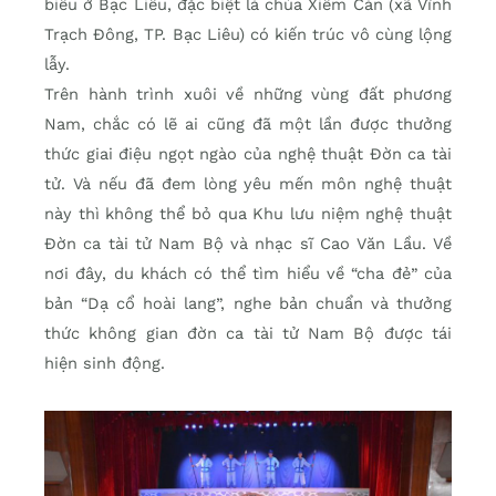
biểu ở Bạc Liêu, đặc biệt là chùa Xiêm Cán (xã Vĩnh
Trạch Đông, TP. Bạc Liêu) có kiến trúc vô cùng lộng
lẫy.
Trên hành trình xuôi về những vùng đất phương
Nam, chắc có lẽ ai cũng đã một lần được thưởng
thức giai điệu ngọt ngào của nghệ thuật Đờn ca tài
tử. Và nếu đã đem lòng yêu mến môn nghệ thuật
này thì không thể bỏ qua Khu lưu niệm nghệ thuật
Đờn ca tài tử Nam Bộ và nhạc sĩ Cao Văn Lầu. Về
nơi đây, du khách có thể tìm hiểu về “cha đẻ” của
bản “Dạ cổ hoài lang”, nghe bản chuẩn và thưởng
thức không gian đờn ca tài tử Nam Bộ được tái
hiện sinh động.