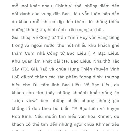
mỗi nơi khác nhau. Chính vì thế, những điểm đến
nổi danh của vùng đất Bạc Liêu vẫn luôn hấp dẫn
du khách mỗi khi có dịp đến thăm dù không thiếu
những thông tin, hình ảnh trên mạng xã hội.
Giai thoại về Công tử Trần Trinh Huy vẫn vang tiếng
trong và ngoài nước, thu hút nhiều khu khách ghé
thăm Cụm nhà Công tử Bạc Liêu (TP. Bạc Liêu).
Khu Quán âm Phật đài (TP. Bạc Liêu), Nhà thờ Tắc
Sậy (TX. Giá Rai) và chùa Hưng Thiện (huyện Vĩnh
Lợi) đã trở thành các sản phẩm “đóng đinh” thương
hiệu cho DL tâm linh Bạc Liêu. Về Bạc Liêu, du
khách còn tìm thấy những khoảnh khắc sống ảo
“triệu view” bên những chiếc chong chóng gió
khổng lồ dọc theo bờ biển TP. Bạc Liêu và huyện
Hòa Bình. Nếu muốn tìm hiểu văn hóa Khmer, du
khách có thể tìm đến những ngôi chùa Khmer tiêu