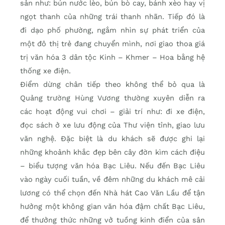
sản như: bún nước lèo, bún bò cay, bánh xèo hay vị
ngọt thanh của những trái thanh nhãn. Tiếp đó là
đi dạo phố phường, ngắm nhìn sự phát triển của
một đô thị trẻ đang chuyển mình, nơi giao thoa giá
trị văn hóa 3 dân tộc Kinh – Khmer – Hoa bằng hệ
thống xe điện.
Điểm dừng chân tiếp theo không thể bỏ qua là
Quảng trường Hùng Vương thường xuyên diễn ra
các hoạt động vui chơi – giải trí như: đi xe điện,
đọc sách ở xe lưu động của Thư viện tỉnh, giao lưu
văn nghệ. Đặc biệt là du khách sẽ được ghi lại
những khoảnh khắc đẹp bên cây đờn kìm cách điệu
– biểu tượng văn hóa Bạc Liêu. Nếu đến Bạc Liêu
vào ngày cuối tuần, về đêm những du khách mê cải
lương có thể chọn đến Nhà hát Cao Văn Lầu để tận
hưởng một không gian văn hóa đậm chất Bạc Liêu,
để thưởng thức những vở tuồng kinh điển của sân