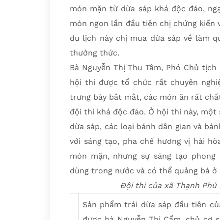
món mặn từ dừa sáp khá độc đáo, ngạc
món ngon lần đầu tiên chị chứng kiến
du lịch này chị mua dừa sáp về làm q
thưởng thức.
Bà Nguyễn Thị Thu Tâm, Phó Chủ tịch
hội thi được tổ chức rất chuyên ngh
trưng bày bắt mắt, các món ăn rất chấ
đội thi khá độc đáo. Ở hội thi này, một
dừa sáp, các loại bánh dân gian và bán
với sáng tạo, pha chế hương vị hài h
món mặn, nhưng sự sáng tạo phong 
dùng trong nước và có thể quảng bá ở 
Đội thi của xã Thạnh Phú 
Sản phẩm trái dừa sáp đầu tiên củ
được bà Nguyễn Thị Cẩm, chủ cơ 