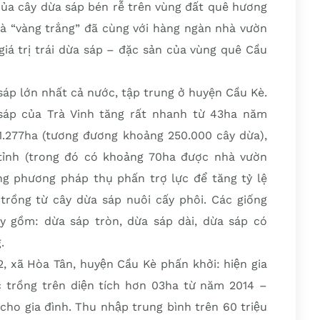
̉a cây dừa sáp bén rễ trên vùng đất quê hương
là “vàng trắng” đã cùng với hàng ngàn nhà vườn
giá trị trái dừa sáp – đặc sản của vùng quê Cầu
 sáp lớn nhất cả nước, tập trung ở huyện Cầu Kè.
sáp của Trà Vinh tăng rất nhanh từ 43ha năm
 1.277ha (tương đương khoảng 250.000 cây dừa),
ỉnh (trong đó có khoảng 70ha được nhà vườn
ng phương pháp thụ phấn trợ lực để tăng tỷ lệ
 trồng từ cây dừa sáp nuôi cấy phôi. Các giống
 gồm: dừa sáp tròn, dừa sáp dài, dừa sáp có
.
xã Hòa Tân, huyện Cầu Kè phấn khởi: hiện gia
c trồng trên diện tích hơn 03ha từ năm 2014 –
ao cho gia đình. Thu nhập trung bình trên 60 triệu