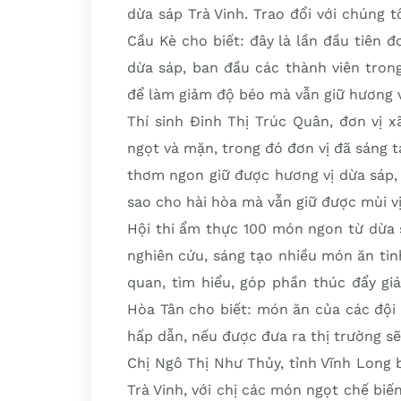
dừa sáp Trà Vinh. Trao đổi với chúng tô
Cầu Kè cho biết: đây là lần đầu tiên đ
dừa sáp, ban đầu các thành viên tron
để làm giảm độ béo mà vẫn giữ hương v
Thí sinh Đinh Thị Trúc Quân, đơn vị x
ngọt và mặn, trong đó đơn vị đã sáng 
thơm ngon giữ được hương vị dừa sáp, 
sao cho hài hòa mà vẫn giữ được mùi vị
Hội thi ẩm thực 100 món ngon từ dừa 
nghiên cứu, sáng tạo nhiều món ăn ti
quan, tìm hiểu, góp phần thúc đẩy giá 
Hòa Tân cho biết: món ăn của các đội
hấp dẫn, nếu được đưa ra thị trường s
Chị Ngô Thị Như Thủy, tỉnh Vĩnh Long 
Trà Vinh, với chị các món ngọt chế bi