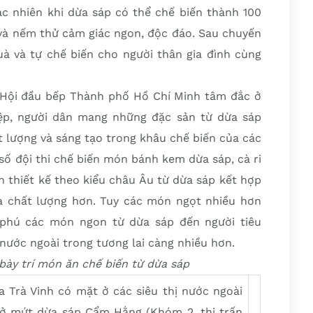
 nhiên khi dừa sáp có thể chế biến thành 100
 và nếm thử cảm giác ngon, độc đáo. Sau chuyến
uà và tự chế biến cho người thân gia đình cùng
 Hội đầu bếp Thành phố Hồ Chí Minh tâm đắc ở
iệp, người dân mang những đặc sản từ dừa sáp
t lượng và sáng tạo trong khâu chế biến của các
 số đội thi chế biến món bánh kem dừa sáp, cà ri
h thiết kế theo kiểu châu Âu từ dừa sáp kết hợp
òa chất lượng hơn. Tuy các món ngọt nhiều hơn
phú các món ngon từ dừa sáp đến người tiêu
nước ngoài trong tương lai càng nhiều hơn.
bày trí món ăn chế biến từ dừa sáp
a Trà Vinh có mặt ở các siêu thị nước ngoài
sở mứt dừa sáp Cẩm Hằng (Khóm 2, thị trấn