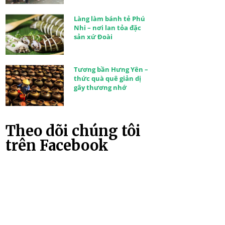
Làng làm bánh tẻ Phú
Nhi – nơi lan tỏa đặc
sản xứ Đoài
Tương bần Hưng Yên –
thức quà quê giản dị
gây thương nhớ
Theo dõi chúng tôi
trên Facebook