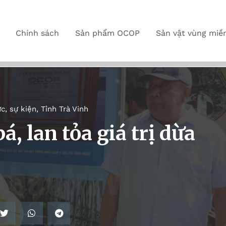
Chính sách
Sản phẩm OCOP
Sản vật vùng miề
ức, sự kiện
,
Tỉnh Trà Vinh
 lan tỏa giá trị dừa