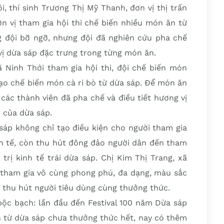
i, thí sinh Trương Thị Mỹ Thanh, đơn vị thị trấn
ơn vị tham gia hội thi chế biến nhiều món ăn từ
g đội bỡ ngỡ, nhưng đội đã nghiên cứu pha chế
ị dừa sáp đặc trưng trong từng món ăn.
ã Ninh Thới tham gia hội thi, đội chế biến món
tạo chế biến món cà ri bò từ dừa sáp. Để món ăn
các thành viên đã pha chế và điều tiết hương vị
 của dừa sáp.
sáp không chỉ tạo điều kiện cho người tham gia
nh tế, còn thu hút đông đảo người dân đến tham
trị kinh tế trái dừa sáp. Chị Kim Thị Trang, xã
 tham gia vô cùng phong phú, đa dạng, màu sắc
ẽ thu hút người tiêu dùng cùng thưởng thức.
bộc bạch: lần đầu đến Festival 100 năm Dừa sáp
ến từ dừa sáp chưa thưởng thức hết, nay có thêm