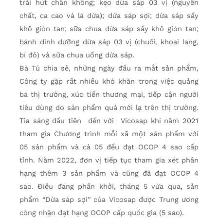
trái hút chân không; kẹo dừa sáp 03 vị (nguyên
chất, ca cao và lá dứa); dừa sáp sợi; dừa sáp sấy
khô giòn tan; sữa chua dừa sáp sấy khô giòn tan;
bánh dinh dưỡng dừa sáp 03 vị (chuối, khoai lang,
bí đỏ) và sữa chua uống dừa sáp.
Bà Tú chia sẻ, những ngày đầu ra mắt sản phẩm,
Công ty gặp rất nhiều khó khăn trong việc quảng
bá thị trường, xúc tiến thương mại, tiếp cận người
tiêu dùng do sản phẩm quá mới lạ trên thị trường.
Tia sáng đầu tiên đến với Vicosap khi năm 2021
tham gia Chương trình mỗi xã một sản phẩm với
05 sản phẩm và cả 05 đều đạt OCOP 4 sao cấp
tỉnh. Năm 2022, đơn vị tiếp tục tham gia xét phân
hạng thêm 3 sản phẩm và cũng đã đạt OCOP 4
sao. Điều đáng phấn khởi, tháng 5 vừa qua, sản
phẩm “Dừa sáp sợi” của Vicosap được Trung ương
công nhận đạt hạng OCOP cấp quốc gia (5 sao).