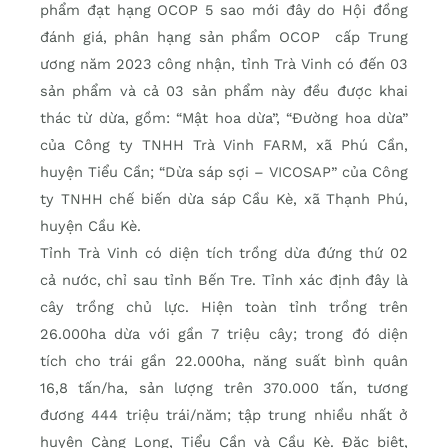
phẩm đạt hạng OCOP 5 sao mới đây do Hội đồng
đánh giá, phân hạng sản phẩm OCOP cấp Trung
ương năm 2023 công nhận, tỉnh Trà Vinh có đến 03
sản phẩm và cả 03 sản phẩm này đều được khai
thác từ dừa, gồm: “Mật hoa dừa”, “Đường hoa dừa”
của Công ty TNHH Trà Vinh FARM, xã Phú Cần,
huyện Tiểu Cần; “Dừa sáp sợi – VICOSAP” của Công
ty TNHH chế biến dừa sáp Cầu Kè, xã Thạnh Phú,
huyện Cầu Kè.
Tỉnh Trà Vinh có diện tích trồng dừa đứng thứ 02
cả nước, chỉ sau tỉnh Bến Tre. Tỉnh xác định đây là
cây trồng chủ lực. Hiện toàn tỉnh trồng trên
26.000ha dừa với gần 7 triệu cây; trong đó diện
tích cho trái gần 22.000ha, năng suất bình quân
16,8 tấn/ha, sản lượng trên 370.000 tấn, tương
đương 444 triệu trái/năm; tập trung nhiều nhất ở
huyện Càng Long, Tiểu Cần và Cầu Kè. Đặc biệt,