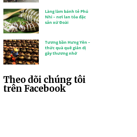
Làng làm bánh tẻ Phú
Nhi – nơi lan tỏa đặc
sản xứ Đoài
Tương bần Hưng Yên –
thức quà quê giản dị
gây thương nhớ
Theo dõi chúng tôi
trên Facebook