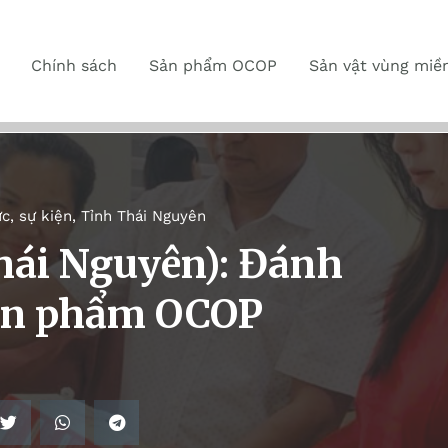
Chính sách
Sản phẩm OCOP
Sản vật vùng miề
ức, sự kiện
,
Tỉnh Thái Nguyên
hái Nguyên): Đánh
sản phẩm OCOP