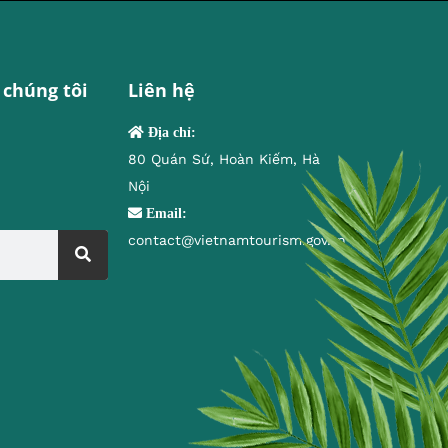
 chúng tôi
Liên hệ
Địa chỉ:
80 Quán Sứ, Hoàn Kiếm, Hà
Nội
Email:
contact@vietnamtourism.gov.vn