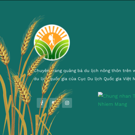
Chuyên trang quảng bá du lịch nông thôn trên 
du lịch quốc gia của Cục Du lịch Quốc gia Việt