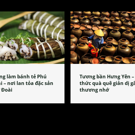
ng làm bánh tẻ Phú
Tương bần Hưng Yên –
i – nơi lan tỏa đặc sản
thức quà quê giản dị g
 Đoài
thương nhớ