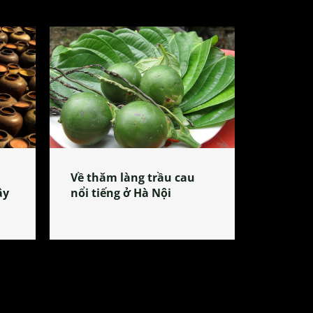
Về thăm làng trầu cau
ây
nổi tiếng ở Hà Nội