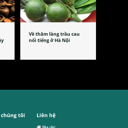
Về thăm làng trầu cau
ây
nổi tiếng ở Hà Nội
 chúng tôi
Liên hệ
Địa chỉ: