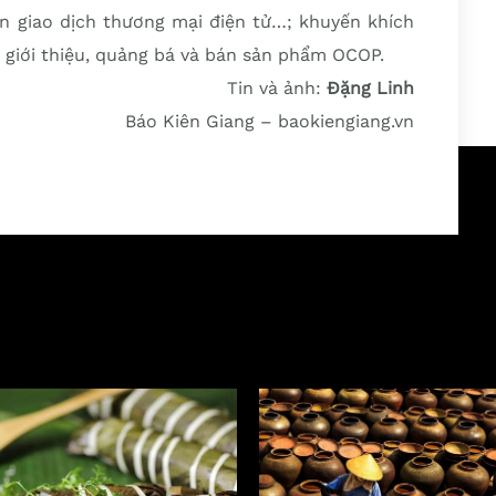
sàn giao dịch thương mại điện tử…; khuyến khích
m giới thiệu, quảng bá và bán sản phẩm OCOP.
Tin và ảnh:
Đặng Linh
Báo Kiên Giang – baokiengiang.vn