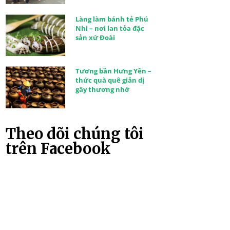
Làng làm bánh tẻ Phú
Nhi – nơi lan tỏa đặc
sản xứ Đoài
Tương bần Hưng Yên –
thức quà quê giản dị
gây thương nhớ
Theo dõi chúng tôi
trên Facebook