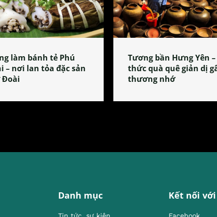
ng làm bánh tẻ Phú
Tương bần Hưng Yên –
i – nơi lan tỏa đặc sản
thức quà quê giản dị g
 Đoài
thương nhớ
Danh mục
Kết nối với
Tin tức, sự kiện
Facebook