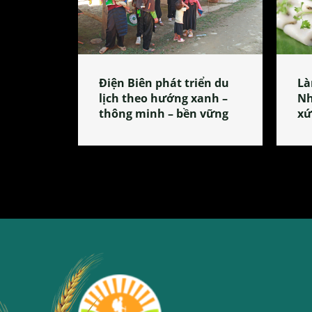
Điện Biên phát triển du
Là
lịch theo hướng xanh –
Nh
thông minh – bền vững
xứ