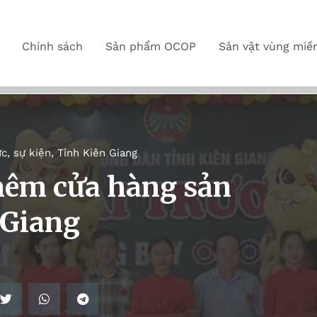
Chính sách
Sản phẩm OCOP
Sản vật vùng miề
ức, sự kiện
,
Tỉnh Kiên Giang
thêm cửa hàng sản
 Giang