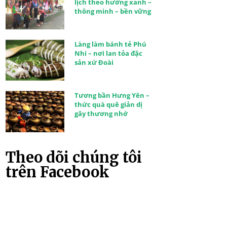
lịch theo hướng xanh –
thông minh – bền vững
Làng làm bánh tẻ Phú
Nhi – nơi lan tỏa đặc
sản xứ Đoài
Tương bần Hưng Yên –
thức quà quê giản dị
gây thương nhớ
Theo dõi chúng tôi
trên Facebook