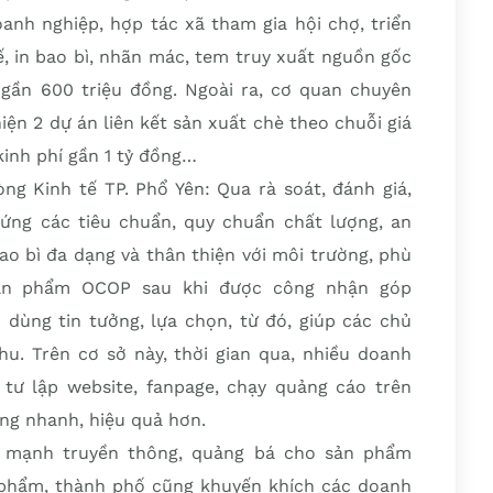
anh nghiệp, hợp tác xã tham gia hội chợ, triển
kế, in bao bì, nhãn mác, tem truy xuất nguồn gốc
gần 600 triệu đồng. Ngoài ra, cơ quan chuyên
ện 2 dự án liên kết sản xuất chè theo chuỗi giá
kinh phí gần 1 tỷ đồng…
g Kinh tế TP. Phổ Yên: Qua rà soát, đánh giá,
ng các tiêu chuẩn, quy chuẩn chất lượng, an
o bì đa dạng và thân thiện với môi trường, phù
sản phẩm OCOP sau khi được công nhận góp
u dùng tin tưởng, lựa chọn, từ đó, giúp các chủ
u. Trên cơ sở này, thời gian qua, nhiều doanh
tư lập website, fanpage, chạy quảng cáo trên
ờng nhanh, hiệu quả hơn.
đẩy mạnh truyền thông, quảng bá cho sản phẩm
 phẩm, thành phố cũng khuyến khích các doanh