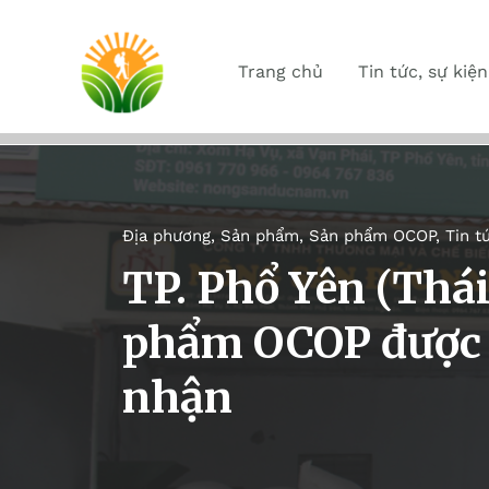
Trang chủ
Tin tức, sự kiện
Địa phương
,
Sản phẩm
,
Sản phẩm OCOP
,
Tin t
TP. Phổ Yên (Thá
phẩm OCOP được n
nhận