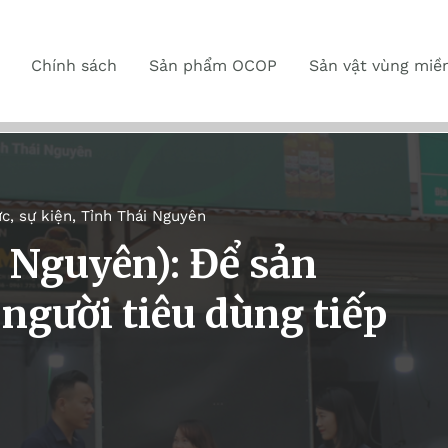
Chính sách
Sản phẩm OCOP
Sản vật vùng miề
ức, sự kiện
,
Tỉnh Thái Nguyên
i Nguyên): Để sản
gười tiêu dùng tiếp