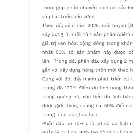
thôn, góp phần chuyển dịch cơ cấu ki
và phát triển bền vững.
Theo đó, đến năm 2025, mỗi huyện (B
xây dựng ít nhất từ 1 sản phẩm/điểm d
giá trị văn hóa, cộng đồng trong khô
nhất 50% số sản phẩm này được cô
lên. Trong đó, phấn đấu xây dựng 2 mô
gắn với xây dựng nông thôn mới theo h
Cùng với đó, đẩy mạnh phát triển du l
trong đó 100% điểm du lịch nông thô
trang quảng bá, xúc tiến du lịch bằ
được giới thiệu, quảng bá; 50% điểm d
trong hoạt động du lịch.
Phấn đấu có 70% chủ cơ sở du lịch n
quản lý du lịch; 80% lao động du lịch