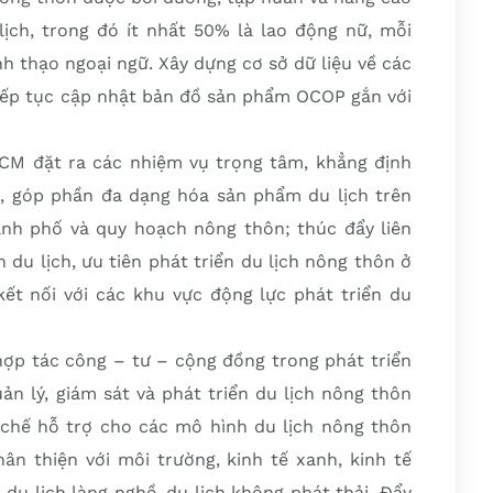
ịch, trong đó ít nhất 50% là lao động nữ, mỗi
nh thạo ngoại ngữ. Xây dựng cơ sở dữ liệu về các
tiếp tục cập nhật bản đồ sản phẩm OCOP gắn với
HCM đặt ra các nhiệm vụ trọng tâm, khẳng định
, góp phần đa dạng hóa sản phẩm du lịch trên
nh phố và quy hoạch nông thôn; thúc đẩy liên
 du lịch, ưu tiên phát triển du lịch nông thôn ở
kết nối với các khu vực động lực phát triển du
hợp tác công – tư – cộng đồng trong phát triển
ản lý, giám sát và phát triển du lịch nông thôn
chế hỗ trợ cho các mô hình du lịch nông thôn
ân thiện với môi trường, kinh tế xanh, kinh tế
 du lịch làng nghề, du lịch không phát thải. Đẩy