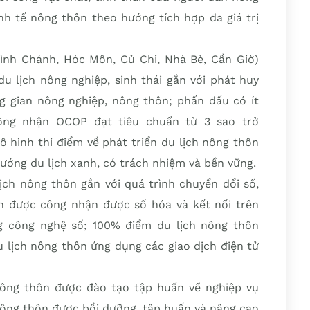
nh tế nông thôn theo hướng tích hợp đa giá trị
ình Chánh, Hóc Môn, Củ Chi, Nhà Bè, Cần Giờ)
u lịch nông nghiệp, sinh thái gắn với phát huy
ng gian nông nghiệp, nông thôn; phấn đấu có ít
ng nhận OCOP đạt tiêu chuẩn từ 3 sao trở
 hình thí điểm về phát triển du lịch nông thôn
ướng du lịch xanh, có trách nhiệm và bền vững.
ịch nông thôn gắn với quá trình chuyển đổi số,
n được công nhận được số hóa và kết nối trên
ng công nghệ số; 100% điểm du lịch nông thôn
u lịch nông thôn ứng dụng các giao dịch điện tử
ông thôn được đào tạo tập huấn về nghiệp vụ
 nông thôn được bồi dưỡng, tập huấn và nâng cao