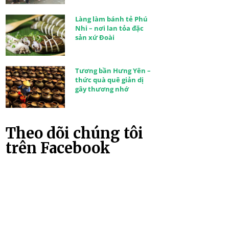
Làng làm bánh tẻ Phú
Nhi – nơi lan tỏa đặc
sản xứ Đoài
Tương bần Hưng Yên –
thức quà quê giản dị
gây thương nhớ
Theo dõi chúng tôi
trên Facebook