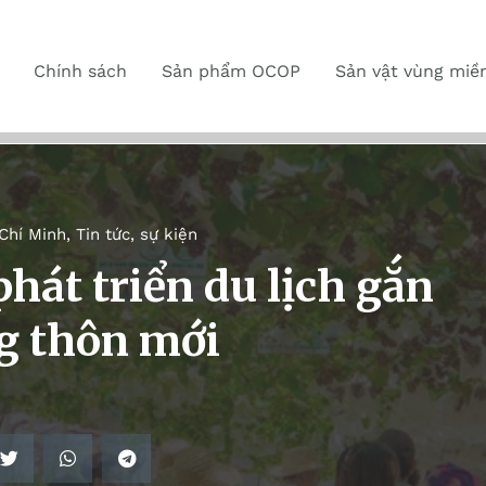
Chính sách
Sản phẩm OCOP
Sản vật vùng miề
Chí Minh
,
Tin tức, sự kiện
hát triển du lịch gắn
g thôn mới