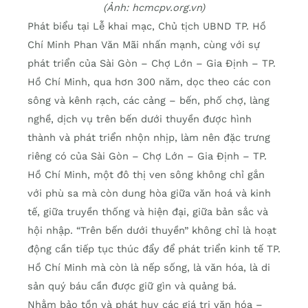
(Ảnh: hcmcpv.org.vn)
Phát biểu tại Lễ khai mạc, Chủ tịch UBND TP. Hồ
Chí Minh Phan Văn Mãi nhấn mạnh, cùng với sự
phát triển của Sài Gòn – Chợ Lớn – Gia Định – TP.
Hồ Chí Minh, qua hơn 300 năm, dọc theo các con
sông và kênh rạch, các cảng – bến, phố chợ, làng
nghề, dịch vụ trên bến dưới thuyền được hình
thành và phát triển nhộn nhịp, làm nên đặc trưng
riêng có của Sài Gòn – Chợ Lớn – Gia Định – TP.
Hồ Chí Minh, một đô thị ven sông không chỉ gắn
với phù sa mà còn dung hòa giữa văn hoá và kinh
tế, giữa truyền thống và hiện đại, giữa bản sắc và
hội nhập. “Trên bến dưới thuyền” không chỉ là hoạt
động cần tiếp tục thúc đẩy để phát triển kinh tế TP.
Hồ Chí Minh mà còn là nếp sống, là văn hóa, là di
sản quý báu cần được giữ gìn và quảng bá.
Nhằm bảo tồn và phát huy các giá trị văn hóa –