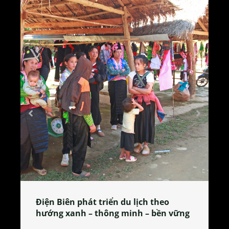
Làng làm bánh tẻ Phú Nhi – nơi lan
vững
tỏa đặc sản xứ Đoài