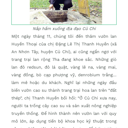
Nắp hầm xuống địa đạo Củ Chi
Một ngày tháng 11, chúng tôi đến thăm vườn lan
Huyền Thoại của chị Đặng Lê Thị Thanh Huyền (xã
An Nhơn Tây, huyện Củ Chi), ai cũng ngẩn ngơ với
trang trại lan rộng 7ha đang khoe sắc. Những giò
lan đỏ redsun, đỏ lá quặt, vàng lê na, vàng mai,
vàng đồng, bò cạp phượng vỹ, denrobium trắng…
làm mê hoặc du khách. Nghĩ lại những ngày đầu
biến vườn cao su thành trang trại hoa lan trên “đất
thép”, chị Thanh Huyền bồi hồi: “Ở Củ Chi xưa nay,
người ta trồng cây cao su và sản xuất nông nghiệp
truyền thống. Để hình thành nên vườn lan với quy
mô lớn, áp dụng tiến bộ khoa học kỹ thuật trong