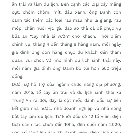
ăn trái và làm du lịch. Bên cạnh các loại cây măng
cụt, chôm chôm, mít, dâu xanh, ông Danh còn
canh tác thêm các loại rau màu như lá giang, rau
móp, chăn nuôi vịt, gà, đào ao thả cá để phục vụ
bữa ăn “cây nhà lá vườn” cho khách. Thời điểm
chính vụ, tháng 4 đến tháng 6 hàng năm, mỗi ngày
gia đình ông đón hàng chục du khách đến tham
quan, vui chơi. Với mô hình du lịch sinh thái này,
mỗi năm gia đình ông Danh bỏ túi hơn 500 triệu
đồng.
Dưới sự hỗ trợ của ngành chức năng địa phương,
năm 2015, tổ cây ăn trái và du lịch sinh thái xã
Trung An ra đời, đây là cột mốc đánh dấu sự liên
kết giữa nhà nước, nhà doanh nghiệp và nhà nông
bắt tay làm du lịch. Từ khởi đầu có 12 tổ viên, diện
tích canh tác chưa đến 10ha, đến cuối năm 2020,
con số tăng lên gần 30 thành viên, diện tích canh