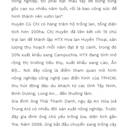
nông nghiệp, tôi phải bật máu tay để bứng từng
gốc cao su nhiều năm tuổi, rồi là bao công sức để
hình thành nên vườn lan”.
Huyện Củ Chi có hàng trăm hộ trồng lan, tổng diện
tích hơn 200ha. Chị Huyền đã liên kết với 15 chủ
trại lan để thành lập HTX Hoa lan Huyền Thoại, sản
lượng thu hoạch mỗi năm đạt 8 tỷ cành, trong đó
20% xuất khẩu sang Campuchia. HTX đang tính mở
rộng thị trường tiêu thụ, xuất khẩu sang Lào, Ấn
Độ… Nơi đây cũng là điểm tham quan mô hình
nông nghiệp công nghệ cao điển hình của TPHCM,
thu hút đông đảo du khách từ các tỉnh Tây Ninh,
Bình Dương, Long An… đến thưởng lãm.
Gia đình ông Thái Thanh Danh, ngụ ấp An Hòa (xã
Trung An) có nhiều đời sản xuất nông nghiệp. Trước
đây gia đình ông chủ yếu trồng lúa, diện tích gần
1ha. Năm 2009, ông bắt đầu chuyển sang trồng cây