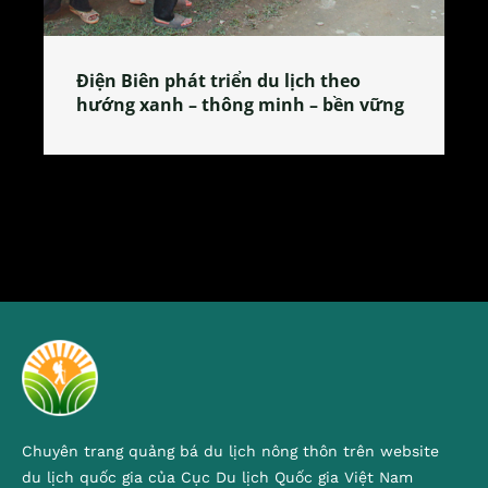
Làng làm bánh tẻ Phú Nhi – nơi lan
tỏa đặc sản xứ Đoài
Chuyên trang quảng bá du lịch nông thôn trên website
du lịch quốc gia của Cục Du lịch Quốc gia Việt Nam