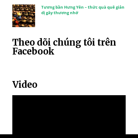
Tương bần Hưng Yên – thức quà quê giản
dị gây thương nhớ
Theo dõi chúng tôi trên
Facebook
Video