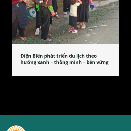
ch theo
Làng làm bánh tẻ Phú Nhi – nơi l
 – bền vững
tỏa đặc sản xứ Đoài