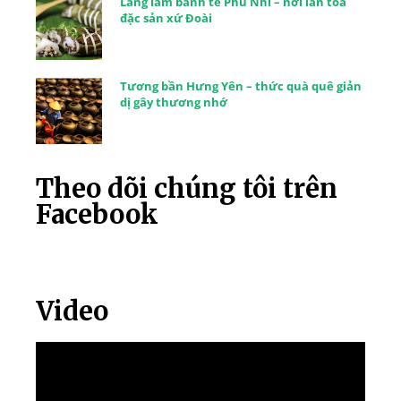
Làng làm bánh tẻ Phú Nhi – nơi lan tỏa
đặc sản xứ Đoài
Tương bần Hưng Yên – thức quà quê giản
dị gây thương nhớ
Theo dõi chúng tôi trên
Facebook
Video