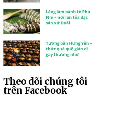
Làng làm bánh tẻ Phú
Nhi – nơi lan tỏa đặc
sản xứ Đoài
Tương bần Hưng Yên –
thức quà quê giản dị
gây thương nhớ
Theo dõi chúng tôi
trên Facebook