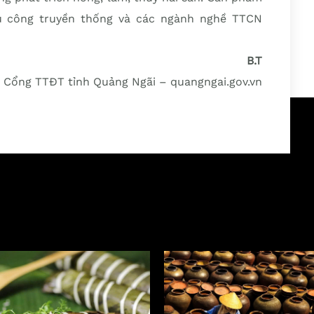
ủ công truyền thống và các ngành nghề TTCN
B.T
Cổng TTĐT tỉnh Quảng Ngãi – quangngai.gov.vn