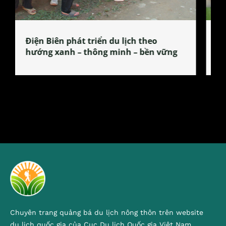
Làng làm bánh tẻ Phú Nhi – nơi lan
tỏa đặc sản xứ Đoài
Chuyên trang quảng bá du lịch nông thôn trên website
du lịch quốc gia của Cục Du lịch Quốc gia Việt Nam