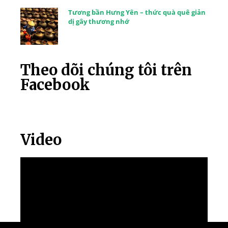
Tương bần Hưng Yên – thức quà quê giản
dị gây thương nhớ
Theo dõi chúng tôi trên
Facebook
Video