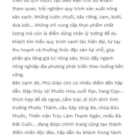
triển du lịch vườn, tạo điều kiện cho du khách
tham quan, trải nghiệm quy trình sản xuất nông
sản sạch. Những vườn chuối, sầu riêng, cam, bưởi,
dưa lưới… không chỉ cung cấp thực phẩm chất
lượng mà còn là điểm dừng chân lý tưởng để du
khách tìm hiểu quy trình canh tác hiện đại, tự tay
thu hoạch và thưởng thức đặc sản tại chỗ, góp
phần gia tăng giá trị nông sản, thúc đẩy ngành
nông nghiệp địa phương phát triển theo hướng bền
vững.
Bên cạnh đó, Phú Giáo còn có nhiều điểm đến hấp
dẫn. Đập thủy lợi Phước Hòa, suối Rạc, hang Cọp…
thích hợp để dã ngoại, cắm trại; di tích dinh tỉnh
trưởng Phước Thành, cầu Gãy sông Bé, chùa Bửu
Phước, Thiền viện Trúc Lâm Thanh Ngân, miếu Bà
Đất Cuốc… đang được chỉnh trang cũng tạo thành
điểm nhấn độc đáo, hấp dẫn du khách trong hành