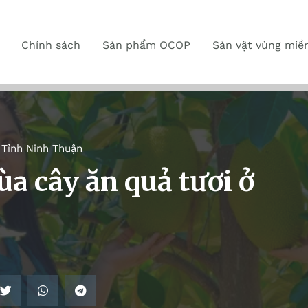
Chính sách
Sản phẩm OCOP
Sản vật vùng miề
,
Tỉnh Ninh Thuận
 cây ăn quả tươi ở