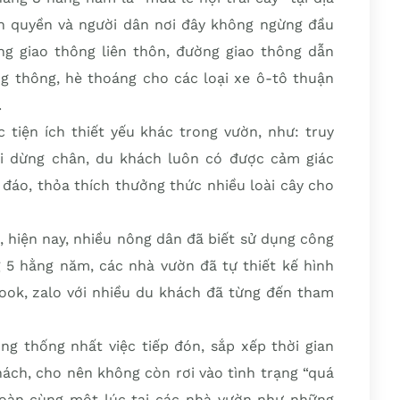
h quyền và người dân nơi đây không ngừng đầu
g giao thông liên thôn, đường giao thông dẫn
g thông, hè thoáng cho các loại xe ô-tô thuận
.
 tiện ích thiết yếu khác trong vườn, như: truy
hi dừng chân, du khách luôn có được cảm giác
 đáo, thỏa thích thưởng thức nhiều loài cây cho
, hiện nay, nhiều nông dân đã biết sử dụng công
 5 hằng năm, các nhà vườn đã tự thiết kế hình
ok, zalo với nhiều du khách đã từng đến tham
ng thống nhất việc tiếp đón, sắp xếp thời gian
ách, cho nên không còn rơi vào tình trạng “quá
đoàn cùng một lúc tại các nhà vườn như những