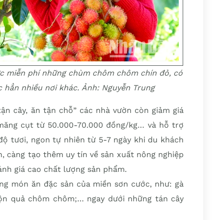
hức miễn phí những chùm chôm chôm chín đỏ, có
c hẳn nhiều nơi khác. Ảnh: Nguyễn Trung
tận cây, ăn tận chỗ” các nhà vườn còn giảm giá
măng cụt từ 50.000-70.000 đồng/kg… và hỗ trợ
ộ tươi, ngon tự nhiên từ 5-7 ngày khi du khách
, càng tạo thêm uy tín về sản xuất nông nghiệp
ánh giá cao chất lượng sản phẩm.
ng món ăn đặc sản của miền sơn cước, như: gà
trộn quả chôm chôm;… ngay dưới những tán cây