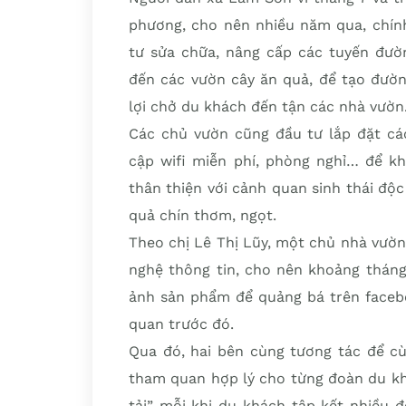
phương, cho nên nhiều năm qua, chín
tư sửa chữa, nâng cấp các tuyến đườn
đến các vườn cây ăn quả, để tạo đườn
lợi chở du khách đến tận các nhà vườn
Các chủ vườn cũng đầu tư lắp đặt các
cập wifi miễn phí, phòng nghỉ… để k
thân thiện với cảnh quan sinh thái độc
quả chín thơm, ngọt.
Theo chị Lê Thị Lũy, một chủ nhà vườn
nghệ thông tin, cho nên khoảng tháng
ảnh sản phẩm để quảng bá trên facebo
quan trước đó.
Qua đó, hai bên cùng tương tác để cù
tham quan hợp lý cho từng đoàn du kh
tải” mỗi khi du khách tập kết nhiều 