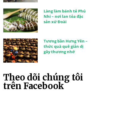
Làng làm bánh tẻ Phú
Nhi – nơi lan tỏa đặc
sản xứ Đoài
Tương bần Hưng Yên –
thức quà quê giản dị
gây thương nhớ
Theo dõi chúng tôi
trên Facebook