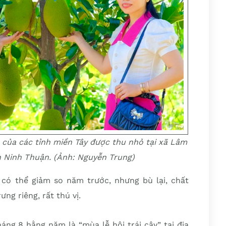
của các tỉnh miền Tây được thu nhỏ tại xã Lâm
h Ninh Thuận. (Ảnh: Nguyễn Trung)
có thể giảm so năm trước, nhưng bù lại, chất
ng riêng, rất thú vị.
áng 8 hằng năm là “mùa lễ hội trái cây” tại địa