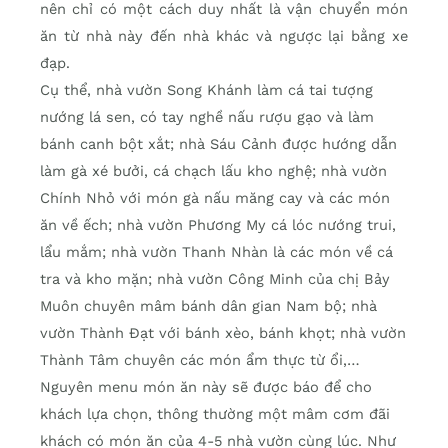
nên chỉ có một cách duy nhất là vận chuyển món
ăn từ nhà này đến nhà khác và ngược lại bằng xe
đạp.
Cụ thể, nhà vườn Song Khánh làm cá tai tượng
nướng lá sen, có tay nghề nấu rượu gạo và làm
bánh canh bột xắt; nhà Sáu Cảnh được hướng dẫn
làm gà xé bưởi, cá chạch lấu kho nghệ; nhà vườn
Chính Nhỏ với món gà nấu măng cay và các món
ăn về ếch; nhà vườn Phương My cá lóc nướng trui,
lẩu mắm; nhà vườn Thanh Nhàn là các món về cá
tra và kho mặn; nhà vườn Công Minh của chị Bảy
Muôn chuyên mâm bánh dân gian Nam bộ; nhà
vườn Thành Đạt với bánh xèo, bánh khọt; nhà vườn
Thành Tâm chuyên các món ẩm thực từ ổi,…
Nguyên menu món ăn này sẽ được báo để cho
khách lựa chọn, thông thường một mâm cơm đãi
khách có món ăn của 4-5 nhà vườn cùng lúc. Như