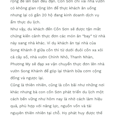
rộng để lên bàn đều đặn. Cồn Sơn chỉ vài nhà vườn
có không gian rộng lớn để thực khách ăn uống
nhưng lại có gần 20 hộ đang kinh doanh dịch vụ
ẩm thực du lịch.
Như vậy, du khách đến Cồn Sơn sẽ được tận mắt
chứng kiến cảnh thực đơn các món ăn “bay” từ nhà
này sang nhà khác. Ví dụ khách ăn tại nhà của
Song Khánh ở giữa cồn thì từ dưới đuôi cồn xa xôi
cả cây số, nhà vườn Chính Nhỏ, Thanh Nhàn,
Phương My sẽ đạp xe vận chuyển thực đơn lên nhà
vườn Song Khánh để góp lại thành bữa cơm cộng
đồng và ngược lại.
Cũng là thiên nhiên, cũng là cồn bãi như những nơi
khác nhưng bà con cồn Sơn phát triển du lịch một
cách bền vững như hôm nay là nhờ cách làm hiệu
quả, phù hợp với năng lực, nguồn vốn và tài
nguyên thiên nhiên tại chỗ. Họ phát huy được thế