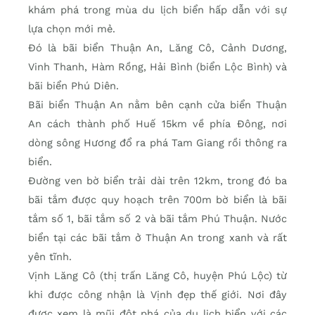
khám phá trong mùa du lịch biển hấp dẫn với sự
lựa chọn mới mẻ.
Đó là bãi biển Thuận An, Lăng Cô, Cảnh Dương,
Vinh Thanh, Hàm Rồng, Hải Bình (biển Lộc Bình) và
bãi biển Phú Diên.
Bãi biển Thuận An nằm bên cạnh cửa biển Thuận
An cách thành phố Huế 15km về phía Đông, nơi
dòng sông Hương đổ ra phá Tam Giang rồi thông ra
biển.
Đường ven bờ biển trải dài trên 12km, trong đó ba
bãi tắm được quy hoạch trên 700m bờ biển là bãi
tắm số 1, bãi tắm số 2 và bãi tắm Phú Thuận. Nước
biển tại các bãi tắm ở Thuận An trong xanh và rất
yên tĩnh.
Vịnh Lăng Cô (thị trấn Lăng Cô, huyện Phú Lộc) từ
khi được công nhận là Vịnh đẹp thế giới. Nơi đây
được xem là mũi đột phá của du lịch biển với các