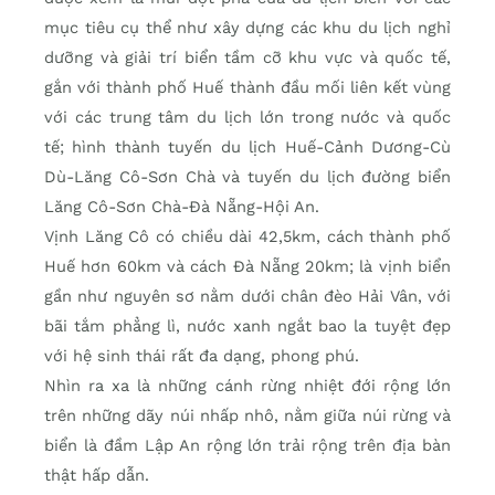
mục tiêu cụ thể như xây dựng các khu du lịch nghỉ
dưỡng và giải trí biển tầm cỡ khu vực và quốc tế,
gắn với thành phố Huế thành đầu mối liên kết vùng
với các trung tâm du lịch lớn trong nước và quốc
tế; hình thành tuyến du lịch Huế-Cảnh Dương-Cù
Dù-Lăng Cô-Sơn Chà và tuyến du lịch đường biển
Lăng Cô-Sơn Chà-Đà Nẵng-Hội An.
Vịnh Lăng Cô có chiều dài 42,5km, cách thành phố
Huế hơn 60km và cách Đà Nẵng 20km; là vịnh biển
gần như nguyên sơ nằm dưới chân đèo Hải Vân, với
bãi tắm phẳng lì, nước xanh ngắt bao la tuyệt đẹp
với hệ sinh thái rất đa dạng, phong phú.
Nhìn ra xa là những cánh rừng nhiệt đới rộng lớn
trên những dãy núi nhấp nhô, nằm giữa núi rừng và
biển là đầm Lập An rộng lớn trải rộng trên địa bàn
thật hấp dẫn.