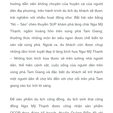
hướng dẫn viên không chuyên của huyện và của người
dân địa phương, trên hành trình du lich dụ khách sẽ được
trải nghiệm với nhiều hoạt động như: Bắt hải sản bằng
“Nò – Sáo” chèo thuyền SUP khám phá làng chài Ngư Mỹ
Thạnh; ngắm hoàng hôn trên vùng phá Tam Giang;
thưởng thức những món ăn siêu ngon được chế biến từ
sản vật vùng phá. Ngoài ra, du khách còn được chụp
những tấm hình tuyệt đẹp ở làng bích họa Ngư Mỹ Thạnh
– Những bức bích họa được vẻ trên tường nhà người
dân, thể hiện cảnh vật, cuộc sống của người dân trên
vùng phá Tam Giang và đặc biệt du khách sẽ trở thành
một người dân đi chợ khi đến với chợ nổi trên phá Tam
giang vào lúc trời tờ sáng.
Để sản phẩm du lịch cộng đồng, du lịch sinh thái cộng
đồng Ngư Mỹ Thạnh được công nhận sản phẩm
OCOP theo đúng kế hoạch, Huyện Quảng Điền đã chỉ