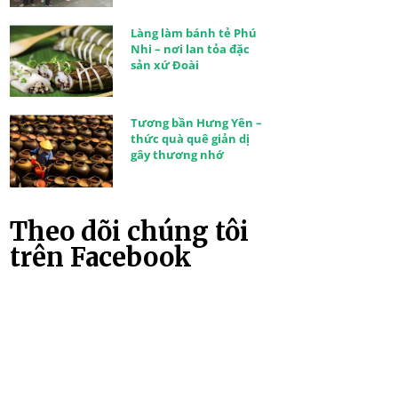
Làng làm bánh tẻ Phú
Nhi – nơi lan tỏa đặc
sản xứ Đoài
Tương bần Hưng Yên –
thức quà quê giản dị
gây thương nhớ
Theo dõi chúng tôi
trên Facebook