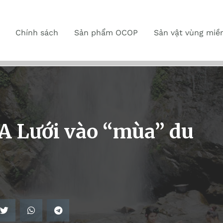
Chính sách
Sản phẩm OCOP
Sản vật vùng miề
A Lưới vào “mùa” du