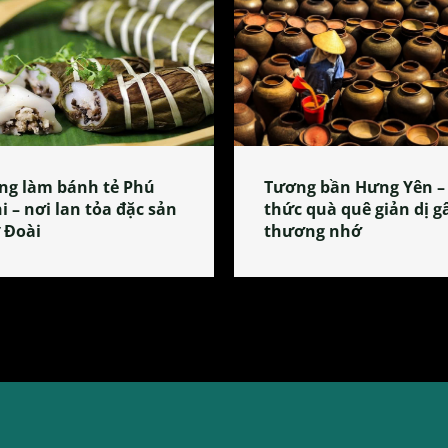
ng làm bánh tẻ Phú
Tương bần Hưng Yên –
i – nơi lan tỏa đặc sản
thức quà quê giản dị g
 Đoài
thương nhớ