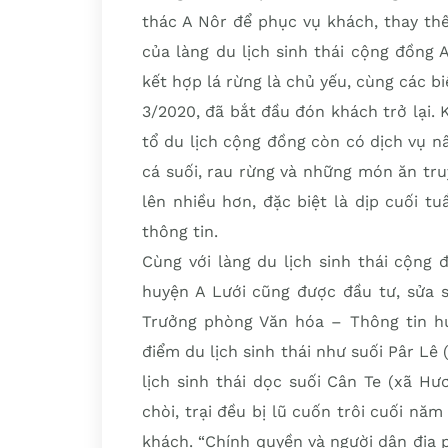
thác A Nôr để phục vụ khách, thay th
của làng du lịch sinh thái cộng đồng 
kết hợp lá rừng là chủ yếu, cùng các b
3/2020, đã bắt đầu đón khách trở lại. K
tổ du lịch cộng đồng còn có dịch vụ n
cá suối, rau rừng và những món ăn tr
lên nhiều hơn, đặc biệt là dịp cuối t
thông tin.
Cùng với làng du lịch sinh thái cộng 
huyện A Lưới cũng được đầu tư, sửa s
Trưởng phòng Văn hóa – Thông tin hu
điểm du lịch sinh thái như suối Pâr Lê 
lịch sinh thái dọc suối Cân Te (xã H
chòi, trại đều bị lũ cuốn trôi cuối nă
khách. “Chính quyền và người dân địa p