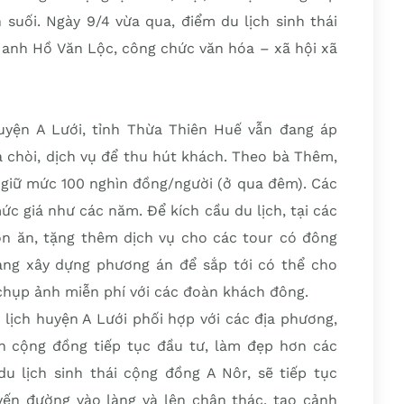
 suối. Ngày 9/4 vừa qua, điểm du lịch sinh thái
, anh Hồ Văn Lộc, công chức văn hóa – xã hội xã
 huyện A Lưới, tỉnh Thừa Thiên Huế vẫn đang áp
á chòi, dịch vụ để thu hút khách. Theo bà Thêm,
n giữ mức 100 nghìn đồng/người (ở qua đêm). Các
c giá như các năm. Để kích cầu du lịch, tại các
n ăn, tặng thêm dịch vụ cho các tour có đông
ang xây dựng phương án để sắp tới có thể cho
hụp ảnh miễn phí với các đoàn khách đông.
lịch huyện A Lưới phối hợp với các địa phương,
ch cộng đồng tiếp tục đầu tư, làm đẹp hơn các
du lịch sinh thái cộng đồng A Nôr, sẽ tiếp tục
yến đường vào làng và lên chân thác, tạo cảnh