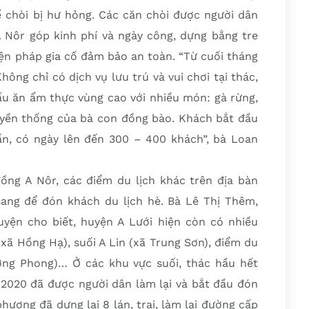
ế chòi bị hư hỏng. Các căn chòi được người dân
A Nôr góp kinh phí và ngày công, dựng bằng tre
iện pháp gia cố đảm bảo an toàn. “Từ cuối tháng
hông chỉ có dịch vụ lưu trú và vui chơi tại thác,
ấu ăn ẩm thực vùng cao với nhiều món: gà rừng,
uyền thống của bà con đồng bào. Khách bắt đầu
uần, có ngày lên đến 300 – 400 khách”, bà Loan
đồng A Nôr, các điểm du lịch khác trên địa bàn
ang để đón khách du lịch hè. Bà Lê Thị Thêm,
yện cho biết, huyện A Lưới hiện còn có nhiều
(xã Hồng Hạ), suối A Lin (xã Trung Sơn), điểm du
ương Phong)… Ở các khu vực suối, thác hầu hết
m 2020 đã được người dân làm lại và bắt đầu đón
hương đã dựng lại 8 lán, trại, làm lại đường cấp