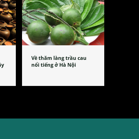
Về thăm làng trầu cau
ây
nổi tiếng ở Hà Nội