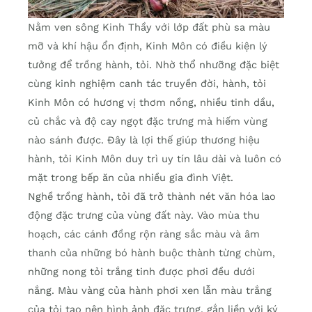
Nằm ven sông Kinh Thầy với lớp đất phù sa màu
mỡ và khí hậu ổn định, Kinh Môn có điều kiện lý
tưởng để trồng hành, tỏi. Nhờ thổ nhưỡng đặc biệt
cùng kinh nghiệm canh tác truyền đời, hành, tỏi
Kinh Môn có hương vị thơm nồng, nhiều tinh dầu,
củ chắc và độ cay ngọt đặc trưng mà hiếm vùng
nào sánh được. Đây là lợi thế giúp thương hiệu
hành, tỏi Kinh Môn duy trì uy tín lâu dài và luôn có
mặt trong bếp ăn của nhiều gia đình Việt.
Nghề trồng hành, tỏi đã trở thành nét văn hóa lao
động đặc trưng của vùng đất này. Vào mùa thu
hoạch, các cánh đồng rộn ràng sắc màu và âm
thanh của những bó hành buộc thành từng chùm,
những nong tỏi trắng tinh được phơi đều dưới
nắng. Màu vàng của hành phơi xen lẫn màu trắng
của tỏi tạo nên hình ảnh đặc trưng, gắn liền với ký