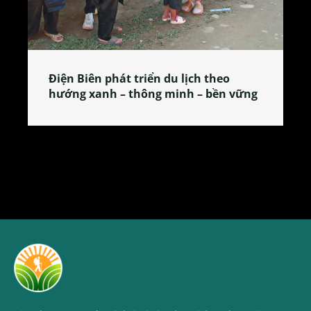
Làng làm bánh tẻ Phú Nhi – nơi lan
tỏa đặc sản xứ Đoài