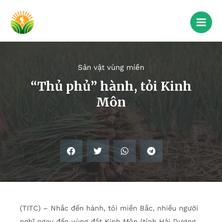
Sản vật vùng miền
“Thủ phủ” hành, tỏi Kinh
Môn
(TITC) – Nhắc đến hành, tỏi miền Bắc, nhiều người
nghĩ ngay đến vùng đất Kinh Môn (tỉnh Hải Dương