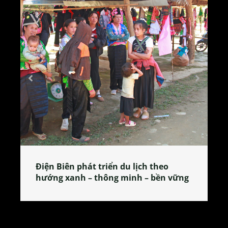
o
Làng làm bánh tẻ Phú Nhi – nơi lan
n vững
tỏa đặc sản xứ Đoài