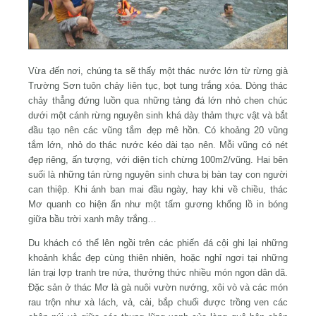
Vừa đến nơi, chúng ta sẽ thấy một thác nước lớn từ rừng già
Trường Sơn tuôn chảy liên tục, bọt tung trắng xóa. Dòng thác
chảy thẳng đứng luồn qua những tảng đá lớn nhỏ chen chúc
dưới một cánh rừng nguyên sinh khá dày thảm thực vật và bắt
đầu tạo nên các vũng tắm đẹp mê hồn. Có khoảng 20 vũng
tắm lớn, nhỏ do thác nước kéo dài tạo nên. Mỗi vũng có nét
đẹp riêng, ấn tượng, với diện tích chừng 100m2/vũng. Hai bên
suối là những tán rừng nguyên sinh chưa bị bàn tay con người
can thiệp. Khi ánh ban mai đầu ngày, hay khi về chiều, thác
Mơ quanh co hiện ẩn như một tấm gương khổng lồ in bóng
giữa bầu trời xanh mây trắng…
Du khách có thể lên ngồi trên các phiến đá cội ghi lại những
khoảnh khắc đẹp cùng thiên nhiên, hoặc nghỉ ngơi tại những
lán trại lợp tranh tre nứa, thưởng thức nhiều món ngon dân dã.
Đặc sản ở thác Mơ là gà nuôi vườn nướng, xôi vò và các món
rau trộn như xà lách, vả, cải, bắp chuối được trồng ven các