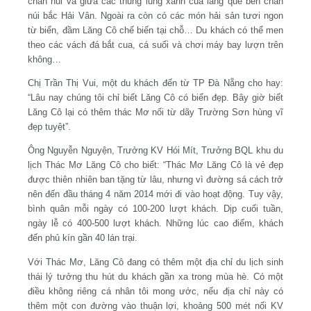
chân núi và giữa các thung lũng xanh của làng quê bên chân
núi bắc Hải Vân. Ngoài ra còn có các món hải sản tươi ngon
từ biển, đầm Lăng Cô chế biến tại chỗ… Du khách có thể men
theo các vách đá bắt cua, cá suối và chơi máy bay lượn trên
không…
Chị Trần Thị Vui, một du khách đến từ TP Đà Nẵng cho hay:
“Lâu nay chúng tôi chỉ biết Lăng Cô có biển đẹp. Bây giờ biết
Lăng Cô lại có thêm thác Mơ nối từ dãy Trường Sơn hùng vĩ
đẹp tuyệt”.
Ông Nguyễn Nguyện, Trưởng KV Hói Mít, Trưởng BQL khu du
lịch Thác Mơ Lăng Cô cho biết: “Thác Mơ Lăng Cô là vẻ đẹp
được thiên nhiên ban tặng từ lâu, nhưng vì đường sá cách trở
nên đến đầu tháng 4 năm 2014 mới đi vào hoạt động. Tuy vậy,
bình quân mỗi ngày có 100-200 lượt khách. Dịp cuối tuần,
ngày lễ có 400-500 lượt khách. Những lúc cao điểm, khách
đến phủ kín gần 40 lán trại.
Với Thác Mơ, Lăng Cô đang có thêm một địa chỉ du lịch sinh
thái lý tưởng thu hút du khách gần xa trong mùa hè. Có một
điều không riêng cá nhân tôi mong ước, nếu địa chỉ này có
thêm một con đường vào thuận lợi, khoảng 500 mét nối KV