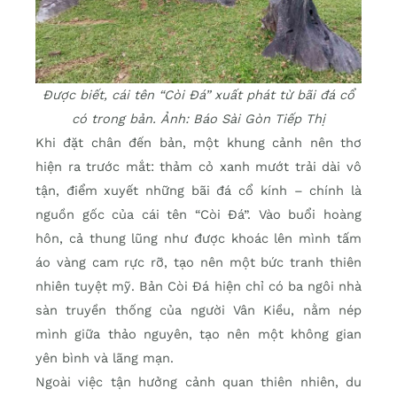
Được biết, cái tên “Còi Đá” xuất phát từ bãi đá cổ
có trong bản. Ảnh: Báo Sài Gòn Tiếp Thị
Khi đặt chân đến bản, một khung cảnh nên thơ
hiện ra trước mắt: thảm cỏ xanh mướt trải dài vô
tận, điểm xuyết những bãi đá cổ kính – chính là
nguồn gốc của cái tên “Còi Đá”. Vào buổi hoàng
hôn, cả thung lũng như được khoác lên mình tấm
áo vàng cam rực rỡ, tạo nên một bức tranh thiên
nhiên tuyệt mỹ. Bản Còi Đá hiện chỉ có ba ngôi nhà
sàn truyền thống của người Vân Kiều, nằm nép
mình giữa thảo nguyên, tạo nên một không gian
yên bình và lãng mạn.
Ngoài việc tận hưởng cảnh quan thiên nhiên, du