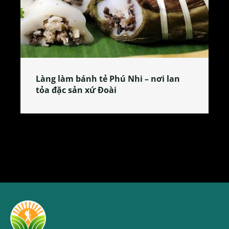
h tẻ Phú Nhi – nơi lan
Tương bần Hưng Yên
xứ Đoài
giản dị gây thương 