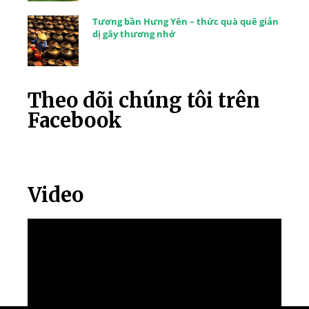
Tương bần Hưng Yên – thức quà quê giản
dị gây thương nhớ
Theo dõi chúng tôi trên
Facebook
Video