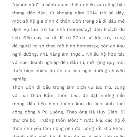
“nguồn vốn” là cảnh quan thiên nhiên và ruộng bậc
thang độc đáo, từ khoảng năm 2014 trở lại đây,
một số hộ gia đình ở thôn Đôn trong xã đi đầu mở
dịch vụ lưu trú tại nhà (homestay) đón khách du
lịch. Đến nay, cả xã đã có 27 cơ sở lưu trú, trong
đó ngoài cơ sở theo mô hình homestay, còn có khu
nghỉ dưỡng, nhà hàng ẩm thực… Nhiều hộ hợp tác
với các doanh nghiệp đến đầu tư, mở rộng quy mô,
thực hiện nhiều dự án du lịch nghỉ dưỡng chuyên
nghiệp.
Thôn Đôn đi đầu trong làm dịch vụ lưu trú, cùng
với hai thôn Bầm, thôn Leo, đã đặt những nền
móng đầu tiên hình thành khu du lịch sinh thái
cộng đồng ở Pù Luông. Theo ông Hà Huy Giáp, Bí
thư chi bộ, Trưởng thôn Đôn: “Trước kia, các hộ ở
thôn chủ yếu làm nông nên đời sống rất khó khăn,
thanh niên phải bỏ đi làm ăn xa ở các tỉnh miền