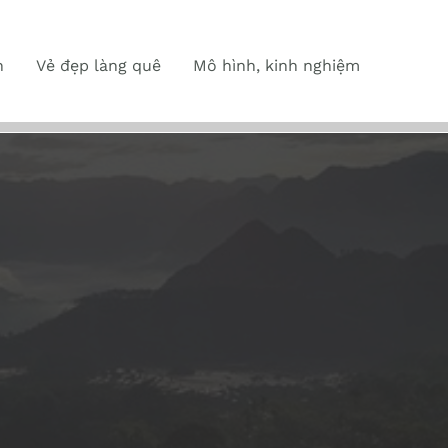
n
Vẻ đẹp làng quê
Mô hình, kinh nghiệm