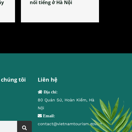
ây
nổi tiếng ở Hà Nội
 chúng tôi
Liên hệ
Địa chỉ:
80 Quán Sứ, Hoàn Kiếm, Hà
Nội
Email:
contact@vietnamtourism.gov.vn