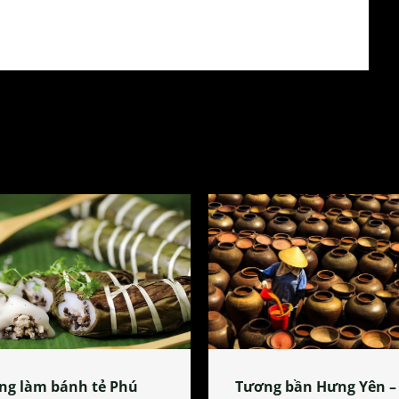
ng làm bánh tẻ Phú
Tương bần Hưng Yên –