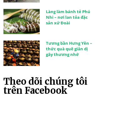
Làng làm bánh tẻ Phú
Nhi – nơi lan tỏa đặc
sản xứ Đoài
Tương bần Hưng Yên –
thức quà quê giản dị
gây thương nhớ
Theo dõi chúng tôi
trên Facebook