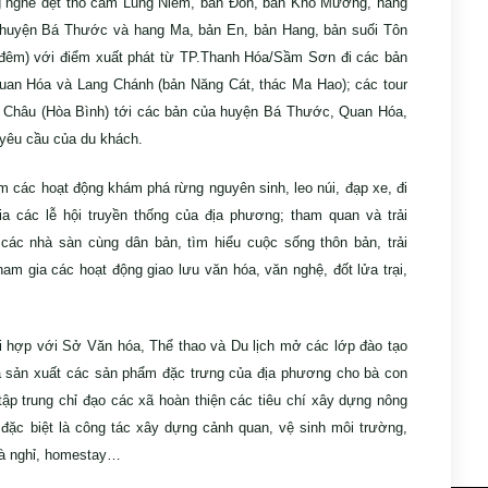
ng nghề dệt thổ cẩm Lũng Niêm, bản Đôn, bản Kho Mường, hang
huyện Bá Thước và hang Ma, bản En, bản Hang, bản suối Tôn
1 đêm) với điểm xuất phát từ TP.Thanh Hóa/Sầm Sơn đi các bản
uan Hóa và Lang Chánh (bản Năng Cát, thác Ma Hao); các tour
Mai Châu (Hòa Bình) tới các bản của huyện Bá Thước, Quan Hóa,
yêu cầu của du khách.
ệm các hoạt động khám phá rừng nguyên sinh, leo núi, đạp xe, đi
 các lễ hội truyền thống của địa phương; tham quan và trải
i các nhà sàn cùng dân bản, tìm hiểu cuộc sống thôn bản, trải
am gia các hoạt động giao lưu văn hóa, văn nghệ, đốt lửa trại,
 hợp với Sở Văn hóa, Thể thao và Du lịch mở các lớp đào tạo
và sản xuất các sản phẩm đặc trưng của địa phương cho bà con
 tập trung chỉ đạo các xã hoàn thiện các tiêu chí xây dựng nông
, đặc biệt là công tác xây dựng cảnh quan, vệ sinh môi trường,
hà nghỉ, homestay…