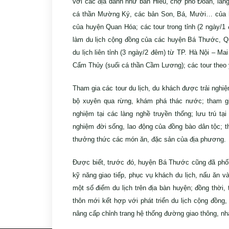
với các địa danh như bản Hiêu, chợ phố Đoàn, là
cá thần Mường Ký, các bản Son, Bá, Mười… của 
của huyện Quan Hóa; các tour trong tỉnh (2 ngày/
làm du lịch cộng đồng của các huyện Bá Thước, Q
du lịch liên tỉnh (3 ngày/2 đêm) từ TP. Hà Nội – 
Cẩm Thủy (suối cá thần Cầm Lương); các tour theo 
Tham gia các tour du lịch, du khách được trải nghi
bộ xuyên qua rừng, khám phá thác nước; tham gia
nghiệm tại các làng nghề truyền thống; lưu trú tạ
nghiệm đời sống, lao động của đồng bào dân tộc; th
thưởng thức các món ăn, đặc sản của địa phương.
Được biết, trước đó, huyện Bá Thước cũng đã phối
kỹ năng giao tiếp, phục vụ khách du lịch, nấu ăn 
một số điểm du lịch trên địa bàn huyện; đồng thời,
thôn mới kết hợp với phát triển du lịch cộng đồng
nâng cấp chỉnh trang hệ thống đường giao thông, n