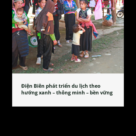
lịch theo
Làng làm bánh tẻ Phú Nhi – nơi
h – bền vững
tỏa đặc sản xứ Đoài