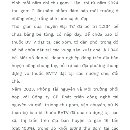
bình mỗi năm chỉ thu gom 1 lần, thì từ năm 2024
thu gom 2 lần/năm nhằm đảm bảo môi trường ở
những vùng trồng chè luôn sạch, đẹp.
Thời gian qua, huyện Đại Từ đã bố trí 2.234 bể
chứa bằng bê tông, có nắp đậy, để chứa bao bì
thuốc BVTV đặt tại các xóm, tổ dân phố, trong đó
số bể chứa đặt tại các vùng sản xuất chè là 1.340
bể. Một số đơn vị, doanh nghiệp đóng trên địa bàn
huyện cũng chung tay, hỗ trợ các địa phương thùng
đựng vỏ thuốc BVTV đặt tại các nương chè, đồi
chè.
Năm 2023, Phòng Tài nguyên và Môi trường phối
hợp với Công ty CP Phát triển công nghệ tài
nguyên và môi trường thu gom, vận chuyển, xử lý
toàn bộ bao bì thuốc BVTV đã qua sử dụng tại các
xã, thị trấn trên địa bàn huyện là gần 16 tấn
(đạt 100%), trong đó khối lượng thu gom tại các