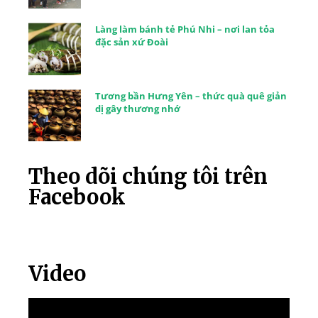
Làng làm bánh tẻ Phú Nhi – nơi lan tỏa
đặc sản xứ Đoài
Tương bần Hưng Yên – thức quà quê giản
dị gây thương nhớ
Theo dõi chúng tôi trên
Facebook
Video