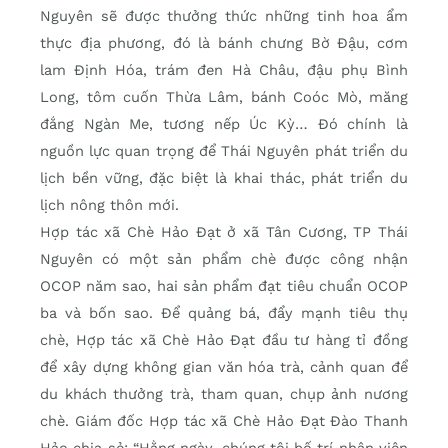
Nguyên sẽ được thưởng thức những tinh hoa ẩm
thực địa phương, đó là bánh chưng Bờ Đậu, cơm
lam Định Hóa, trám đen Hà Châu, đậu phụ Bình
Long, tôm cuốn Thừa Lâm, bánh Coóc Mò, măng
đắng Ngàn Me, tương nếp Úc Kỳ… Đó chính là
nguồn lực quan trọng để Thái Nguyên phát triển du
lịch bền vững, đặc biệt là khai thác, phát triển du
lịch nông thôn mới.
Hợp tác xã Chè Hảo Đạt ở xã Tân Cương, TP Thái
Nguyên có một sản phẩm chè được công nhận
OCOP năm sao, hai sản phẩm đạt tiêu chuẩn OCOP
ba và bốn sao. Để quảng bá, đẩy mạnh tiêu thụ
chè, Hợp tác xã Chè Hảo Đạt đầu tư hàng tỉ đồng
để xây dựng không gian văn hóa trà, cảnh quan để
du khách thưởng trà, tham quan, chụp ảnh nương
chè. Giám đốc Hợp tác xã Chè Hảo Đạt Đào Thanh
Hảo chia sẻ: “Hằng ngày, chúng tôi bố trí nhân viên