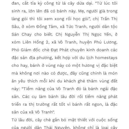
đan, cắt tỉa kỳ công từ lá cây dứa dại. “Từ lúc tôi
sinh ra, lớn lên đã có bánh này. Mẹ, người già trong
làng gói thì tôi xem xong rồi học gói”, chị Trần Thị
Sâu, ở xóm Đồng Tâm, xã Tức Tranh, người dân tộc
Sán Chay cho biết. Chị Nguyễn Thị Ngọc Yến, ở
xóm Liên Hồng 2, xã Vô Tranh, huyện Phú Lương,
Phó Giám đốc chè Đạt Phát chuyên kinh doanh các
đặc sản địa phương, kết hợp với du lịch homestays
cho hay, bánh ở vùng này có một hương vị đặc biệt
mà không nơi nào có được, đây cũng chính là món
ăn yêu thích mỗi khi du khách ghé thăm vùng đất
này: “Tiềm năng của Vô Tranh đó là bánh ngải đặc
sản. Các cụ làm bánh lâu đời rồi tiềm năng phát
triển ra thị trường rất tốt vì bánh rất ngon, là đặc
sản của xã Vô Tranh”.
Từ lâu đời, cây chè gắn bó mật thiết với cuộc sống
của người dân Thái Nguyên, không chỉ là loại cây