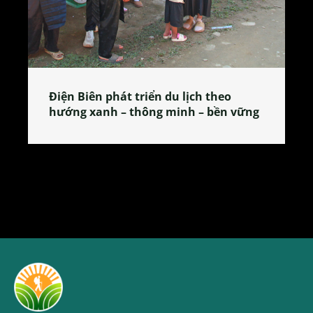
Làng làm bánh tẻ Phú Nhi – nơi lan
tỏa đặc sản xứ Đoài