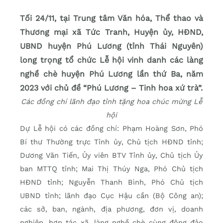
Tối 24/11, tại Trung tâm Văn hóa, Thể thao và
Thương mại xã Tức Tranh, Huyện ủy, HĐND,
UBND huyện Phú Lương (tỉnh Thái Nguyên)
long trọng tổ chức Lễ hội vinh danh các làng
nghề chè huyện Phú Lương lần thứ Ba, năm
2023 với chủ đề “Phú Lương – Tinh hoa xứ trà”.
Các đồng chí lãnh đạo tỉnh tặng hoa chúc mừng Lễ
hội
Dự Lễ hội có các đồng chí: Phạm Hoàng Sơn, Phó
Bí thư Thường trực Tỉnh ủy, Chủ tịch HĐND tỉnh;
Dương Văn Tiến, Ủy viên BTV Tỉnh ủy, Chủ tịch Ủy
ban MTTQ tỉnh; Mai Thị Thúy Nga, Phó Chủ tịch
HĐND tỉnh; Nguyễn Thanh Bình, Phó Chủ tịch
UBND tỉnh; lãnh đạo Cục Hậu cần (Bộ Công an);
các sở, ban, ngành, địa phương, đơn vị, doanh
nghiệp, hợp tác xã, làng nghề chè cùng đông đảo