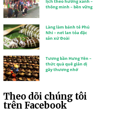
lịch theo hướng xanh –
thông minh – bền vững
Làng làm bánh tẻ Phú
Nhi – nơi lan tỏa đặc
sản xứ Đoài
Tương bần Hưng Yên –
thức quà quê giản dị
gây thương nhớ
Theo dõi chúng tôi
trên Facebook