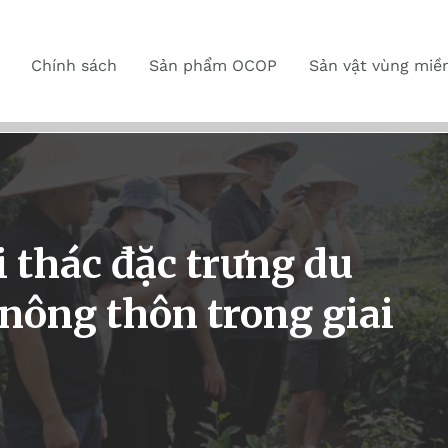
Chính sách
Sản phẩm OCOP
Sản vật vùng miề
 thác đặc trưng du
nông thôn trong giai