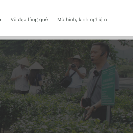
n
Vẻ đẹp làng quê
Mô hình, kinh nghiệm