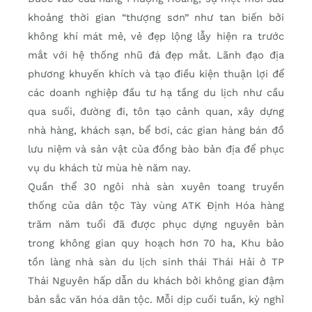
khoảng thời gian “thượng sơn” như tan biến bởi
không khí mát mẻ, vẻ đẹp lộng lẫy hiện ra trước
mắt với hệ thống nhũ đá đẹp mắt. Lãnh đạo địa
phương khuyến khích và tạo điều kiện thuận lợi để
các doanh nghiệp đầu tư hạ tầng du lịch như cầu
qua suối, đường đi, tôn tạo cảnh quan, xây dựng
nhà hàng, khách sạn, bể bơi, các gian hàng bán đồ
lưu niệm và sản vật của đồng bào bản địa để phục
vụ du khách từ mùa hè năm nay.
Quần thể 30 ngôi nhà sàn xuyên toang truyền
thống của dân tộc Tày vùng ATK Định Hóa hàng
trăm năm tuổi đã được phục dựng nguyên bản
trong không gian quy hoạch hơn 70 ha, Khu bảo
tồn làng nhà sàn du lịch sinh thái Thái Hải ở TP
Thái Nguyên hấp dẫn du khách bởi không gian đậm
bản sắc văn hóa dân tộc. Mỗi dịp cuối tuần, kỳ nghỉ