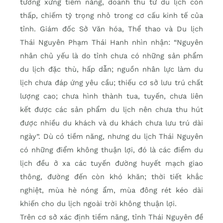
tương xứng tiềm năng, doanh thu từ du lịch còn
thấp, chiếm tỷ trọng nhỏ trong cơ cấu kinh tế của
tỉnh. Giám đốc Sở Văn hóa, Thể thao và Du lịch
Thái Nguyên Phạm Thái Hanh nhìn nhận: “Nguyên
nhân chủ yếu là do tỉnh chưa có những sản phẩm
du lịch đặc thù, hấp dẫn; nguồn nhân lực làm du
lịch chưa đáp ứng yêu cầu; thiếu cơ sở lưu trú chất
lượng cao; chưa hình thành tua, tuyến, chưa liên
kết được các sản phẩm du lịch nên chưa thu hút
được nhiều du khách và du khách chưa lưu trú dài
ngày”. Dù có tiềm năng, nhưng du lịch Thái Nguyên
có những điểm không thuận lợi, đó là các điểm du
lịch đều ở xa các tuyến đường huyết mạch giao
thông, đường đến còn khó khăn; thời tiết khắc
nghiệt, mùa hè nóng ẩm, mùa đông rét kéo dài
khiến cho du lịch ngoài trời không thuận lợi.
Trên cơ sở xác định tiềm năng, tỉnh Thái Nguyên đề