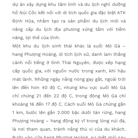
dự án xây dựng khu tâm linh và du lịch nghỉ dưỡng
hồ Núi Cốc kết nối với di tích quốc gia đặc biệt ATK
Định Hóa, nhằm tạo ra sản phẩm du lịch mới và
nâng cấp du lịch địa phương xứng tầm với tiềm
năng, lợi thế của tỉnh.
Một khu du lịch sinh thái khác là suối Mỏ Gà –
hang Phượng Hoàng, di tích lịch sử, danh lam thắng
cảnh nổi tiếng ở tỉnh Thái Nguyên, được xếp hạng
cấp quốc gia, với nguồn nước trong xanh, khí hậu
mát lành. Những ngày nắng nóng gay gắt, ngoài trời
lên đến hơn 40 độ C, nhưng khu vực suối Mỏ Gà
chỉ chừng 21 đến 22 độ C, trong động Mỏ Gà chỉ
khoảng 16 đến 17 độ C. Cách suối Mỏ Gà chừng gần
1 km, bước lên gần 2.000 bậc dưới tán rừng, hang
Phượng Hoàng – hang động kỳ vĩ trong lòng núi đá,
là nơi tham quan, tránh nắng thú vị của du khách.
Bước vào cửa hang Phượng Hoàng, sự mệt mỏi sau