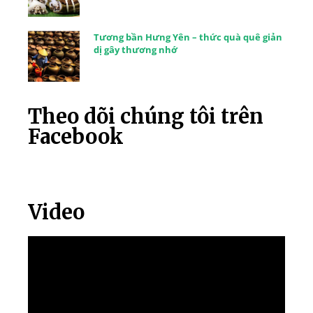
Tương bần Hưng Yên – thức quà quê giản
dị gây thương nhớ
Theo dõi chúng tôi trên
Facebook
Video