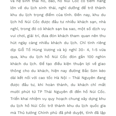
và hệ sinh thái hồ, đảo, hồ Núi Cốc có tiềm năng
lớn về du lịch sinh thái, nghỉ dưỡng để trở thành
khu du lịch trọng điểm của tỉnh. Đến nay, khu du
lịch hồ Núi Cốc được đầu tư nhiều khách sạn, nhà
nghỉ, trong đó có khách sạn ba sao, một số dịch vụ
vui chơi, giải trí, đưa đón khách tham quan nên thu
hút ngày càng nhiều khách du lịch. Chỉ tính riêng
dịp Giỗ Tổ Hùng Vương và kỳ nghỉ 30- 4, 1-5 vừa
qua, khu du lịch hồ Núi Cốc đón gần 100 nghìn
khách du lịch. Để tạo điều kiện thuận lợi về giao
thông cho du khách, hiện nay đường Bắc Sơn kéo
dài kết nối với cao tốc Hà Nội – Thái Nguyên đang
được đầu tư, khi hoàn thành, du khách chỉ mất
mười phút từ TP Thái Nguyên đi đến hồ Núi Cốc.
Triển khai nhiệm vụ quy hoạch chung xây dựng khu
du lịch hồ Núi Cốc trở thành khu du lịch quốc gia
mà Thủ tướng Chính phủ đã phê duyệt, tỉnh đã lập