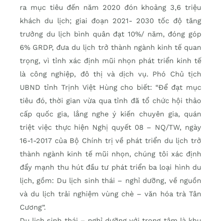
ra mục tiêu đến năm 2020 đón khoảng 3,6 triệu
khách du lịch; giai đoạn 2021- 2030 tốc độ tăng
trưởng du lịch bình quân đạt 10%/ năm, đóng góp
6% GRDP, đưa du lịch trở thành ngành kinh tế quan
trọng, vì tỉnh xác định mũi nhọn phát triển kinh tế
là công nghiệp, đô thị và dịch vụ. Phó Chủ tịch
UBND tỉnh Trịnh Việt Hùng cho biết: “Để đạt mục
tiêu đó, thời gian vừa qua tỉnh đã tổ chức hội thảo
cấp quốc gia, lắng nghe ý kiến chuyên gia, quán
triệt việc thực hiện Nghị quyết 08 – NQ/TW, ngày
16-1-2017 của Bộ Chính trị về phát triển du lịch trở
thành ngành kinh tế mũi nhọn, chúng tôi xác định
đẩy mạnh thu hút đầu tư phát triển ba loại hình du
lịch, gồm: Du lịch sinh thái – nghỉ dưỡng, về nguồn
và du lịch trải nghiệm vùng chè – văn hóa trà Tân
Cương”.
Du lịch sinh thái – nghỉ dưỡng với trọng tâm là khu