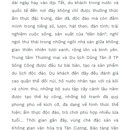
dài ngày hay vào dịp Tết, du khách trong nước và
quốc tế đến nơi đây không chỉ được thưởng thức
ẩm thực đặc trưng, dân dã, độc đáo mà còn đắm
mình trong tiếng sli, lượn, hát then, đàn tính; trải
nghiệm cuộc sống, sản xuất của “dân bản”; nghỉ
ngơi thư thái trong những ngôi nhà sàn giữa không
gian thiên nhiên tươi xanh, rộng lớn và bình yên.
Trung tâm Thương mại và Du lịch Dũng Tân ở TP
Sông Công được đầu tư bài bản, tạo ra sản phẩm
du lịch độc đáo. Du khách đến đây đều đánh giá
cao quần thể đồi núi, hồ nước nhân tạo với cá kôi
và chim thú, những bộ sưu tập cây cảnh lâu năm
được tạo thế kỳ công, những bộ tranh đá quý
phong phú về kích cỡ, đa dạng về hình thức thể
hiện; ẩm thực độc đáo, trò chơi phù hợp nhiều lứa
tuổi… Thời gian gần đây, vùng chè đặc sản và
Không gian văn hóa trà Tân Cương, Bảo tàng Văn