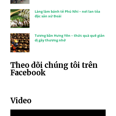
Làng làm bánh tẻ Phú Nhi – nơi lan tỏa
đặc sản xứ Đoài
Tương bần Hưng Yên – thức quà quê giản
dị gây thương nhớ
Theo dõi chúng tôi trên
Facebook
Video