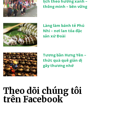
lịch theo hướng xanh –
thông minh – bền vững
Làng làm bánh tẻ Phú
Nhi – nơi lan tỏa đặc
sản xứ Đoài
Tương bần Hưng Yên –
thức quà quê giản dị
gây thương nhớ
Theo dõi chúng tôi
trên Facebook