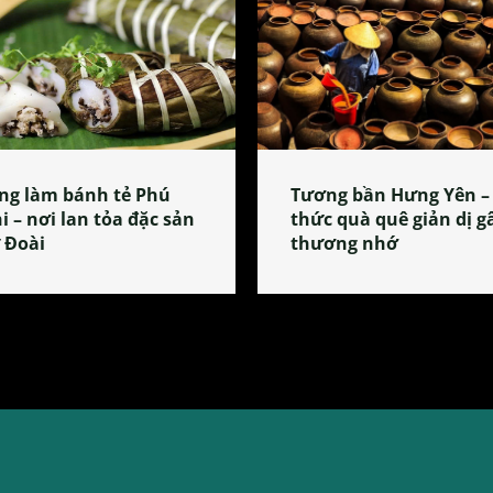
ng làm bánh tẻ Phú
Tương bần Hưng Yên –
i – nơi lan tỏa đặc sản
thức quà quê giản dị g
 Đoài
thương nhớ