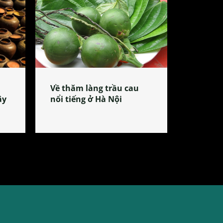
Về thăm làng trầu cau
ây
nổi tiếng ở Hà Nội