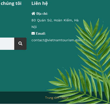
 chúng tôi
Liên hệ
Địa chỉ:
80 Quán Sứ, Hoàn Kiếm, Hà
Nội
Email:
contact@vietnamtourism.gov.vn
Trung tâm Thông tin du lịch