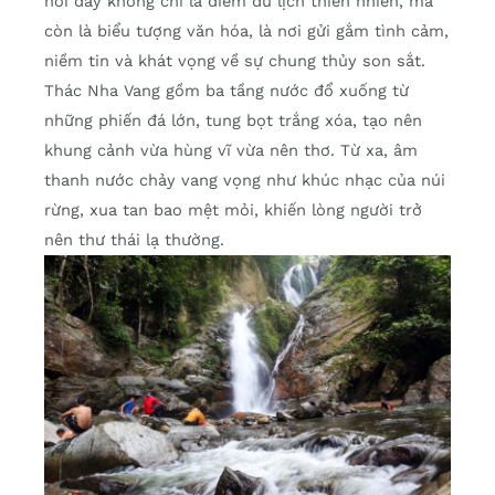
nơi đây không chỉ là điểm du lịch thiên nhiên, mà
còn là biểu tượng văn hóa, là nơi gửi gắm tình cảm,
niềm tin và khát vọng về sự chung thủy son sắt.
Thác Nha Vang gồm ba tầng nước đổ xuống từ
những phiến đá lớn, tung bọt trắng xóa, tạo nên
khung cảnh vừa hùng vĩ vừa nên thơ. Từ xa, âm
thanh nước chảy vang vọng như khúc nhạc của núi
rừng, xua tan bao mệt mỏi, khiến lòng người trở
nên thư thái lạ thường.