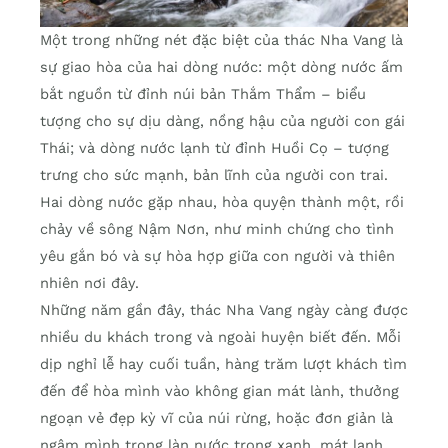
Một trong những nét đặc biệt của thác Nha Vang là
sự giao hòa của hai dòng nước: một dòng nước ấm
bắt nguồn từ đỉnh núi bản Thắm Thẩm – biểu
tượng cho sự dịu dàng, nồng hậu của người con gái
Thái; và dòng nước lạnh từ đỉnh Huồi Cọ – tượng
trưng cho sức mạnh, bản lĩnh của người con trai.
Hai dòng nước gặp nhau, hòa quyện thành một, rồi
chảy về sông Nậm Nơn, như minh chứng cho tình
yêu gắn bó và sự hòa hợp giữa con người và thiên
nhiên nơi đây.
Những năm gần đây, thác Nha Vang ngày càng được
nhiều du khách trong và ngoài huyện biết đến. Mỗi
dịp nghỉ lễ hay cuối tuần, hàng trăm lượt khách tìm
đến để hòa mình vào không gian mát lành, thưởng
ngoạn vẻ đẹp kỳ vĩ của núi rừng, hoặc đơn giản là
ngâm mình trong làn nước trong xanh, mát lạnh