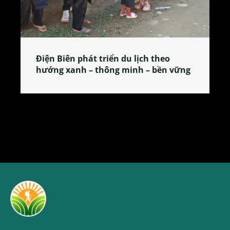
 theo
Làng làm bánh tẻ Phú Nhi – nơi lan
 bền vững
tỏa đặc sản xứ Đoài