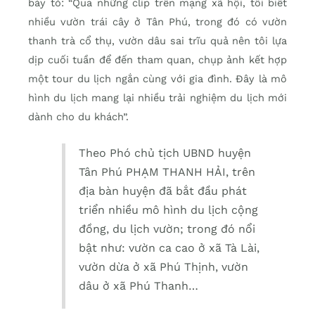
bày tỏ: “Qua những clip trên mạng xã hội, tôi biết
nhiều vườn trái cây ở Tân Phú, trong đó có vườn
thanh trà cổ thụ, vườn dâu sai trĩu quả nên tôi lựa
dịp cuối tuần để đến tham quan, chụp ảnh kết hợp
một tour du lịch ngắn cùng với gia đình. Đây là mô
hình du lịch mang lại nhiều trải nghiệm du lịch mới
dành cho du khách”.
Theo Phó chủ tịch UBND huyện
Tân Phú PHẠM THANH HẢI, trên
địa bàn huyện đã bắt đầu phát
triển nhiều mô hình du lịch cộng
đồng, du lịch vườn; trong đó nổi
bật như: vườn ca cao ở xã Tà Lài,
vườn dừa ở xã Phú Thịnh, vườn
dâu ở xã Phú Thanh…