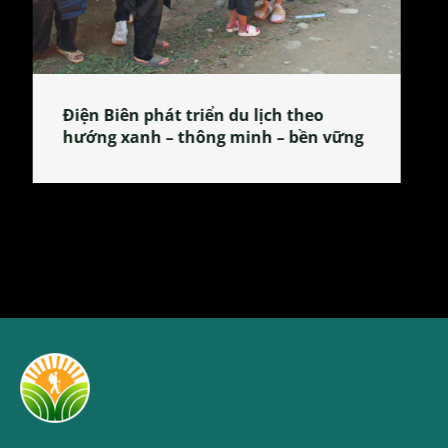
Làng làm bánh tẻ Phú Nhi – nơi lan
tỏa đặc sản xứ Đoài