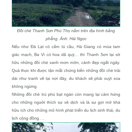
Đồi chè Thanh Sơn Phú Thọ nằm trên địa hình bằng
phẳng. Ảnh: Hải Ngọc
Nếu như Đà Lạt có cẩm tú cầu, Hà Giang có mùa tam
giác mạch, Ba Vì có hoa dã quỳ… thì Thanh Sơn lại sở
hữu những đồi chè xanh mơn mởn, cảnh đẹp ngất ngây.
Quả thực khi được tận mắt chứng kiến những đồi chè trải
dài như tranh vẽ tại nơi đây, du khách sẽ phải xuýt xoa
không ngừng.
Những đồi chè trù phú bạt ngàn còn mang lại cảm hứng
cho những người thích sự xê dịch và là sự gợi mở khá
hữu ích cho những mô hình phát triển du lịch sinh thái, du
lịch cộng đồng….