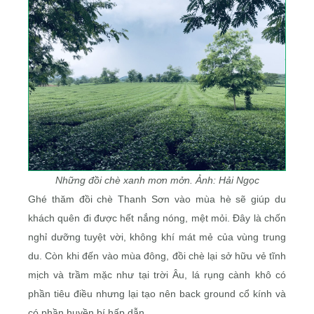
Những đồi chè xanh mơn mởn. Ảnh: Hải Ngọc
Ghé thăm đồi chè Thanh Sơn vào mùa hè sẽ giúp du
khách quên đi được hết nắng nóng, mệt mỏi. Đây là chốn
nghỉ dưỡng tuyệt vời, không khí mát mẻ của vùng trung
du. Còn khi đến vào mùa đông, đồi chè lại sở hữu vẻ tĩnh
mịch và trầm mặc như tại trời Âu, lá rụng cành khô có
phần tiêu điều nhưng lại tạo nên back ground cổ kính và
có phần huyền bí hấp dẫn.