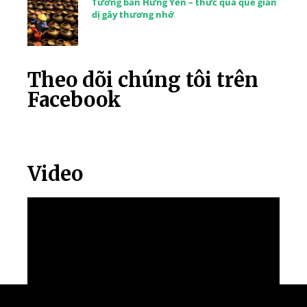
Tương bần Hưng Yên – thức quà quê giản
dị gây thương nhớ
Theo dõi chúng tôi trên
Facebook
Video